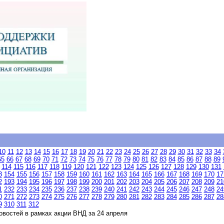
10
11
12
13
14
15
16
17
18
19
20
21
22
23
24
25
26
27
28
29
30
31
32
33
34
65
66
67
68
69
70
71
72
73
74
75
76
77
78
79
80
81
82
83
84
85
86
87
88
89
114
115
116
117
118
119
120
121
122
123
124
125
126
127
128
129
130
131
3
154
155
156
157
158
159
160
161
162
163
164
165
166
167
168
169
170
17
2
193
194
195
196
197
198
199
200
201
202
203
204
205
206
207
208
209
21
1
232
233
234
235
236
237
238
239
240
241
242
243
244
245
246
247
248
24
0
271
272
273
274
275
276
277
278
279
280
281
282
283
284
285
286
287
28
9
310
311
312
востей в рамках акции ВНД за 24 апреля