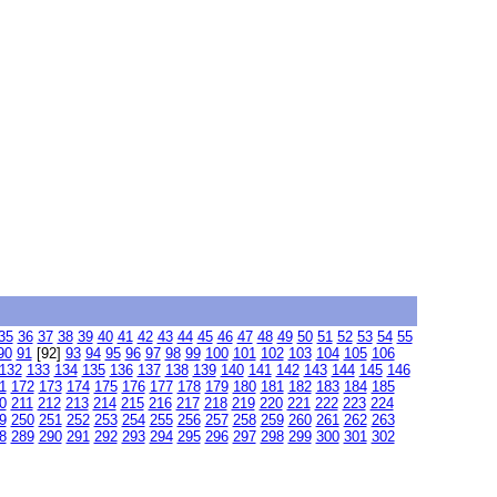
35
36
37
38
39
40
41
42
43
44
45
46
47
48
49
50
51
52
53
54
55
90
91
[92]
93
94
95
96
97
98
99
100
101
102
103
104
105
106
132
133
134
135
136
137
138
139
140
141
142
143
144
145
146
1
172
173
174
175
176
177
178
179
180
181
182
183
184
185
0
211
212
213
214
215
216
217
218
219
220
221
222
223
224
9
250
251
252
253
254
255
256
257
258
259
260
261
262
263
8
289
290
291
292
293
294
295
296
297
298
299
300
301
302