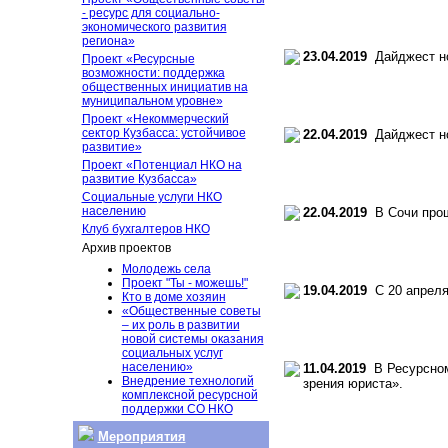
- ресурс для социально-
экономического развития
региона»
23.04.2019
Дайджест но
Проект «Ресурсные
возможности: поддержка
общественных инициатив на
муниципальном уровне»
Проект «Некоммерческий
сектор Кузбасса: устойчивое
22.04.2019
Дайджест но
развитие»
Проект «Потенциал НКО на
развитие Кузбасса»
Социальные услуги НКО
населению
22.04.2019
В Сочи прош
Клуб бухгалтеров НКО
Архив проектов
Молодежь села
Проект "Ты - можешь!"
19.04.2019
С 20 апреля
Кто в доме хозяин
«Общественные советы
– их роль в развитии
новой системы оказания
социальных услуг
населению»
11.04.2019
В Ресурсном 
Внедрение технологий
зрения юриста».
комплексной ресурсной
поддержки СО НКО
Мероприятия