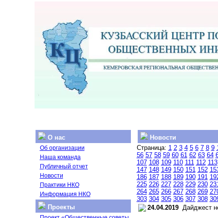
О нас
Новости
Страница:
1
2
3
4
5
6
7
8
9
Об организации
56
57
58
59
60
61
62
63
64
Наша команда
107
108
109
110
111
112
113
Публичный отчет
147
148
149
150
151
152
15
Новости
186
187
188
189
190
191
19
225
226
227
228
229
230
23
Практики НКО
264
265
266
267
268
269
27
Информация НКО
303
304
305
306
307
308
30
Проекты
24.04.2019
Дайджест но
Проект «Общественные советы