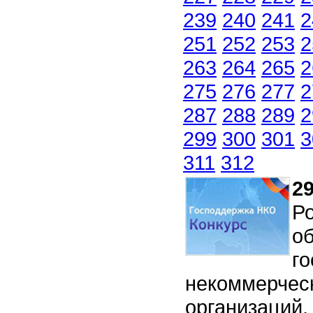
239
240
241
2
251
252
253
2
263
264
265
2
275
276
277
2
287
288
289
2
299
300
301
3
311
312
29
Р
об
г
некоммерчес
организаций