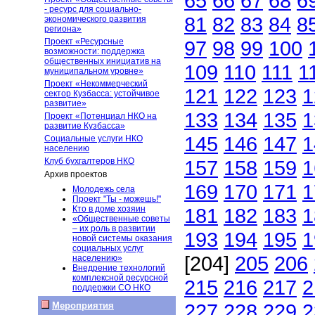
65
66
67
68
6
- ресурс для социально-
81
82
83
84
8
экономического развития
региона»
Проект «Ресурсные
97
98
99
100
возможности: поддержка
общественных инициатив на
109
110
111
1
муниципальном уровне»
Проект «Некоммерческий
121
122
123
1
сектор Кузбасса: устойчивое
развитие»
133
134
135
1
Проект «Потенциал НКО на
развитие Кузбасса»
145
146
147
1
Социальные услуги НКО
населению
Клуб бухгалтеров НКО
157
158
159
1
Архив проектов
169
170
171
1
Молодежь села
Проект "Ты - можешь!"
Кто в доме хозяин
181
182
183
1
«Общественные советы
– их роль в развитии
193
194
195
1
новой системы оказания
социальных услуг
[204]
205
206
населению»
Внедрение технологий
комплексной ресурсной
215
216
217
2
поддержки СО НКО
227
228
229
2
Мероприятия