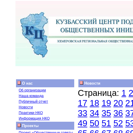
О нас
Новости
Страница:
1
Об организации
Наша команда
17
18
19
20
2
Публичный отчет
Новости
33
34
35
36
3
Практики НКО
Информация НКО
49
50
51
52
5
Проекты
Проект «Общественные советы