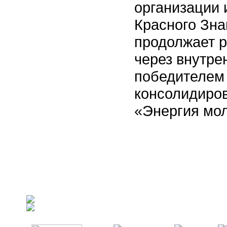
организации 
Красного Зн
продолжает р
через внутре
победителем 
консолидиро
«Энергия мо