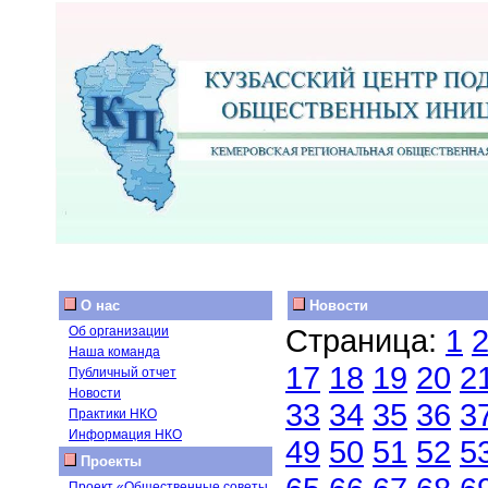
О нас
Новости
Страница:
1
Об организации
Наша команда
17
18
19
20
2
Публичный отчет
Новости
33
34
35
36
3
Практики НКО
Информация НКО
49
50
51
52
5
Проекты
Проект «Общественные советы