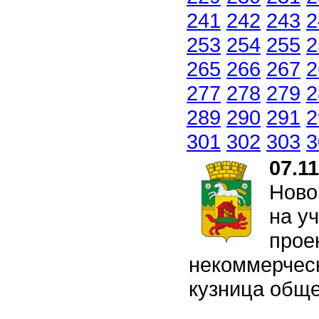
241
242
243
2
253
254
255
2
265
266
267
2
277
278
279
2
289
290
291
2
301
302
303
3
07.1
Ново
на у
прое
некоммерческ
кузница обще