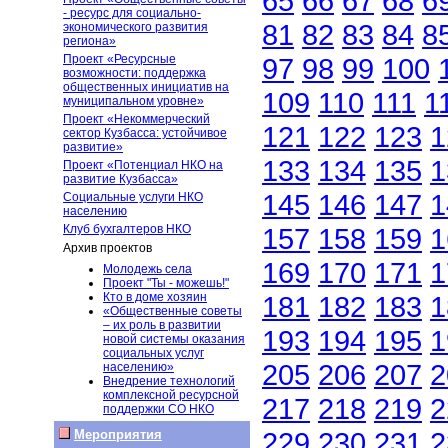
65
66
67
68
6
- ресурс для социально-
81
82
83
84
8
экономического развития
региона»
Проект «Ресурсные
97
98
99
100
возможности: поддержка
общественных инициатив на
109
110
111
1
муниципальном уровне»
Проект «Некоммерческий
121
122
123
1
сектор Кузбасса: устойчивое
развитие»
133
134
135
1
Проект «Потенциал НКО на
развитие Кузбасса»
145
146
147
1
Социальные услуги НКО
населению
Клуб бухгалтеров НКО
157
158
159
1
Архив проектов
169
170
171
1
Молодежь села
Проект "Ты - можешь!"
Кто в доме хозяин
181
182
183
1
«Общественные советы
– их роль в развитии
193
194
195
1
новой системы оказания
социальных услуг
205
206
207
2
населению»
Внедрение технологий
комплексной ресурсной
217
218
219
2
поддержки СО НКО
229
230
231
2
Мероприятия