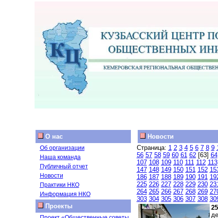
О нас
Новости
Страница:
1
2
3
4
5
6
7
8
9
Об организации
56
57
58
59
60
61
62
[63]
64
Наша команда
107
108
109
110
111
112
113
Публичный отчет
147
148
149
150
151
152
15
Новости
186
187
188
189
190
191
19
225
226
227
228
229
230
23
Практики НКО
264
265
266
267
268
269
27
Информация НКО
303
304
305
306
307
308
30
Проекты
25
де
Проект «Общественные советы