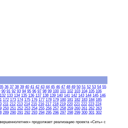
35
36
37
38
39
40
41
42
43
44
45
46
47
48
49
50
51
52
53
54
55
9
90
91
92
93
94
95
96
97
98
99
100
101
102
103
104
105
106
132
133
134
135
136
137
138
139
140
141
142
143
144
145
146
1
172
173
174
175
176
177
178
179
180
181
182
183
184
185
0
211
212
213
214
215
216
217
218
219
220
221
222
223
224
9
250
251
252
253
254
255
256
257
258
259
260
261
262
263
8
289
290
291
292
293
294
295
296
297
298
299
300
301
302
вершеннолетних» продолжает реализацию проекта «Сеть» с