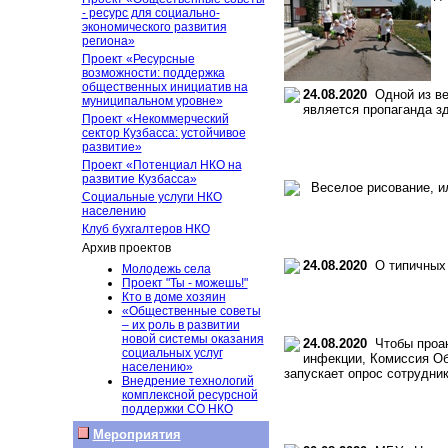
- ресурс для социально-
экономического развития
региона»
Проект «Ресурсные
возможности: поддержка
общественных инициатив на
24.08.2020
Одной из ве
муниципальном уровне»
является пропаганда зд
Проект «Некоммерческий
сектор Кузбасса: устойчивое
развитие»
Проект «Потенциал НКО на
развитие Кузбасса»
Веселое рисование, ил
Социальные услуги НКО
населению
Клуб бухгалтеров НКО
Архив проектов
24.08.2020
О типичных 
Молодежь села
Проект "Ты - можешь!"
Кто в доме хозяин
«Общественные советы
– их роль в развитии
новой системы оказания
24.08.2020
Чтобы проан
социальных услуг
инфекции, Комиссия Об
населению»
запускает опрос сотрудни
Внедрение технологий
комплексной ресурсной
поддержки СО НКО
Мероприятия