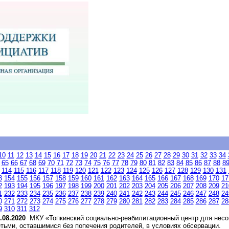
10
11
12
13
14
15
16
17
18
19
20
21
22
23
24
25
26
27
28
29
30
31
32
33
34
65
66
67
68
69
70
71
72
73
74
75
76
77
78
79
80
81
82
83
84
85
86
87
88
8
114
115
116
117
118
119
120
121
122
123
124
125
126
127
128
129
130
131
3
154
155
156
157
158
159
160
161
162
163
164
165
166
167
168
169
170
17
2
193
194
195
196
197
198
199
200
201
202
203
204
205
206
207
208
209
21
1
232
233
234
235
236
237
238
239
240
241
242
243
244
245
246
247
248
24
0
271
272
273
274
275
276
277
278
279
280
281
282
283
284
285
286
287
28
9
310
311
312
.08.2020
МКУ «Топкинский социально-реабилитационный центр для несо
тьми, оставшимися без попечения родителей, в условиях обсервации.