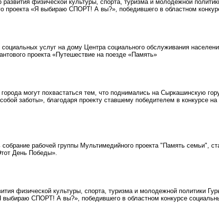
азвития физической культуры, спорта, туризма и молодежной политики
о проекта «Я выбираю СПОРТ! А вы?», победившего в областном конкур
социальных услуг на дому Центра социального обслуживания населени
рантового проекта «Путешествие на поезде «Память»
города могут похвастаться тем, что поднимались на Сыркашинскую гору
особой заботы», благодаря проекту ставшему победителем в конкурсе на
 собрание рабочей группы Мультимедийного проекта "Память семьи", с
тот День Победы».
тия физической культуры, спорта, туризма и молодежной политики Гур
Я выбираю СПОРТ! А вы?», победившего в областном конкурсе социальн