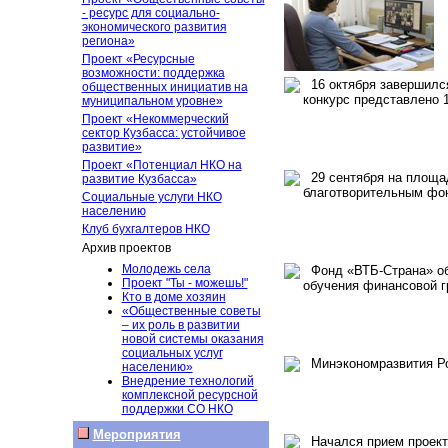
- ресурс для социально-
экономического развития
региона»
Проект «Ресурсные
возможности: поддержка
16 октября завершился 
общественных инициатив на
конкурс представлено 1
муниципальном уровне»
Проект «Некоммерческий
сектор Кузбасса: устойчивое
развитие»
Проект «Потенциал НКО на
29 сентября на площад
развитие Кузбасса»
благотворительным фо
Социальные услуги НКО
населению
Клуб бухгалтеров НКО
Архив проектов
Молодежь села
Фонд «ВТБ-Страна» объ
Проект "Ты - можешь!"
обучения финансовой г
Кто в доме хозяин
«Общественные советы
– их роль в развитии
новой системы оказания
социальных услуг
Минэкономразвития Рос
населению»
Внедрение технологий
комплексной ресурсной
поддержки СО НКО
Мероприятия
Начался прием проекто