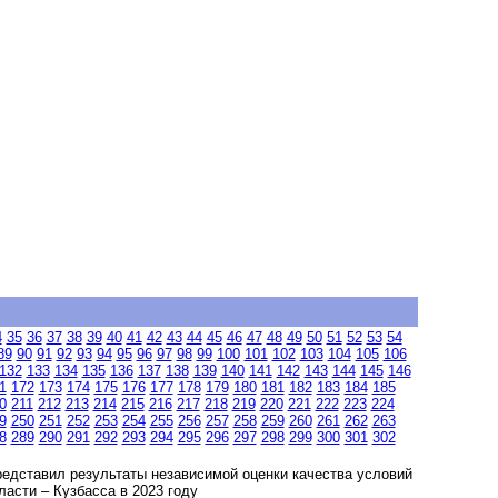
4
35
36
37
38
39
40
41
42
43
44
45
46
47
48
49
50
51
52
53
54
89
90
91
92
93
94
95
96
97
98
99
100
101
102
103
104
105
106
132
133
134
135
136
137
138
139
140
141
142
143
144
145
146
1
172
173
174
175
176
177
178
179
180
181
182
183
184
185
0
211
212
213
214
215
216
217
218
219
220
221
222
223
224
9
250
251
252
253
254
255
256
257
258
259
260
261
262
263
8
289
290
291
292
293
294
295
296
297
298
299
300
301
302
редставил результаты независимой оценки качества условий
асти – Кузбасса в 2023 году