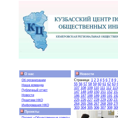
О нас
Новости
Страница:
1
2
3
4
5
6
7
8
9
Об организации
55
56
57
58
59
60
61
62
63
Наша команда
107
108
109
110
111
112
113
Публичный отчет
147
148
149
150
151
152
15
Новости
186
187
188
189
190
191
19
225
226
227
228
229
230
23
Практики НКО
264
265
266
267
268
269
27
Информация НКО
303
304
305
306
307
308
30
Проекты
1
о
Проект «Общественные советы