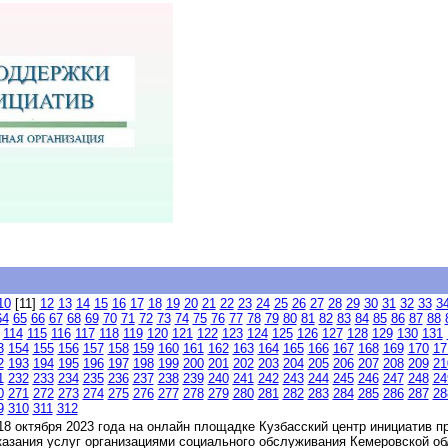
10
[11]
12
13
14
15
16
17
18
19
20
21
22
23
24
25
26
27
28
29
30
31
32
33
3
64
65
66
67
68
69
70
71
72
73
74
75
76
77
78
79
80
81
82
83
84
85
86
87
88
114
115
116
117
118
119
120
121
122
123
124
125
126
127
128
129
130
131
3
154
155
156
157
158
159
160
161
162
163
164
165
166
167
168
169
170
17
2
193
194
195
196
197
198
199
200
201
202
203
204
205
206
207
208
209
21
1
232
233
234
235
236
237
238
239
240
241
242
243
244
245
246
247
248
24
0
271
272
273
274
275
276
277
278
279
280
281
282
283
284
285
286
287
28
9
310
311
312
8 октября 2023 года на онлайн площадке Кузбасский центр инициатив п
казания услуг организациями социального обслуживания Кемеровской обл