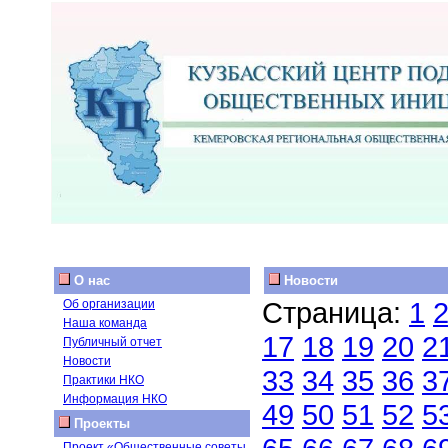
О нас
Новости
Страница:
1
Об организации
Наша команда
17
18
19
20
2
Публичный отчет
Новости
33
34
35
36
3
Практики НКО
Информация НКО
49
50
51
52
5
Проекты
Проект «Общественные советы