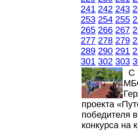
241
242
243
2
253
254
255
2
265
266
267
2
277
278
279
2
289
290
291
2
301
302
303
3
С 1
МБ
Гер
проекта «Пут
победителя 
конкурса на