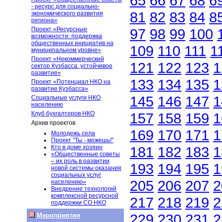
65
66
67
68
6
- ресурс для социально-
81
82
83
84
8
экономического развития
региона»
Проект «Ресурсные
97
98
99
100
возможности: поддержка
общественных инициатив на
109
110
111
1
муниципальном уровне»
Проект «Некоммерческий
121
122
123
1
сектор Кузбасса: устойчивое
развитие»
133
134
135
1
Проект «Потенциал НКО на
развитие Кузбасса»
145
146
147
1
Социальные услуги НКО
населению
Клуб бухгалтеров НКО
157
158
159
1
Архив проектов
169
170
171
1
Молодежь села
Проект "Ты - можешь!"
Кто в доме хозяин
181
182
183
1
«Общественные советы
– их роль в развитии
193
194
195
1
новой системы оказания
социальных услуг
205
206
207
2
населению»
Внедрение технологий
комплексной ресурсной
217
218
219
2
поддержки СО НКО
229
230
231
2
Мероприятия