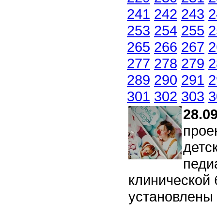
241
242
243
2
253
254
255
2
265
266
267
2
277
278
279
2
289
290
291
2
301
302
303
3
28.0
прое
детс
педи
клинической 
установлены 