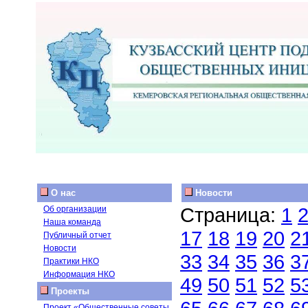
О нас
Новости
Страница:
1
Об организации
Наша команда
17
18
19
20
2
Публичный отчет
Новости
33
34
35
36
3
Практики НКО
Информация НКО
49
50
51
52
5
Проекты
Проект «Общественные советы