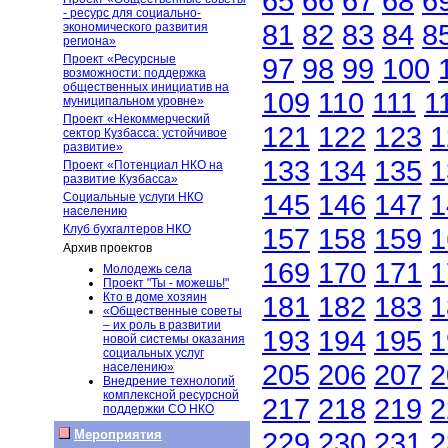
65
66
67
68
6
- ресурс для социально-
81
82
83
84
8
экономического развития
региона»
Проект «Ресурсные
97
98
99
100
возможности: поддержка
общественных инициатив на
109
110
111
1
муниципальном уровне»
Проект «Некоммерческий
121
122
123
1
сектор Кузбасса: устойчивое
развитие»
133
134
135
1
Проект «Потенциал НКО на
развитие Кузбасса»
145
146
147
1
Социальные услуги НКО
населению
Клуб бухгалтеров НКО
157
158
159
1
Архив проектов
169
170
171
1
Молодежь села
Проект "Ты - можешь!"
Кто в доме хозяин
181
182
183
1
«Общественные советы
– их роль в развитии
193
194
195
1
новой системы оказания
социальных услуг
205
206
207
2
населению»
Внедрение технологий
комплексной ресурсной
217
218
219
2
поддержки СО НКО
229
230
231
2
Мероприятия