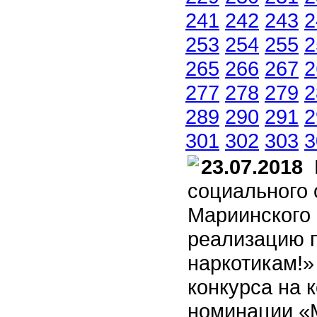
241
242
243
2
253
254
255
2
265
266
267
2
277
278
279
2
289
290
291
2
301
302
303
3
23.07.2018
М
социального
Мариинского
реализацию п
наркотикам!»
конкурса на 
номинации «