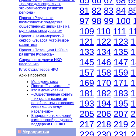
65
66
67
68
6
- ресурс для социально-
81
82
83
84
8
экономического развития
региона»
Проект «Ресурсные
97
98
99
100
возможности: поддержка
общественных инициатив на
109
110
111
1
муниципальном уровне»
Проект «Некоммерческий
121
122
123
1
сектор Кузбасса: устойчивое
развитие»
133
134
135
1
Проект «Потенциал НКО на
развитие Кузбасса»
145
146
147
1
Социальные услуги НКО
населению
Клуб бухгалтеров НКО
157
158
159
1
Архив проектов
169
170
171
1
Молодежь села
Проект "Ты - можешь!"
Кто в доме хозяин
181
182
183
1
«Общественные советы
– их роль в развитии
193
194
195
1
новой системы оказания
социальных услуг
205
206
207
2
населению»
Внедрение технологий
комплексной ресурсной
217
218
219
2
поддержки СО НКО
229
230
231
2
Мероприятия