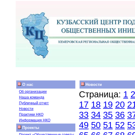
О нас
Новости
Страница:
1
Об организации
Наша команда
17
18
19
20
2
Публичный отчет
Новости
33
34
35
36
3
Практики НКО
Информация НКО
49
50
51
52
5
Проекты
Проект «Общественные советы