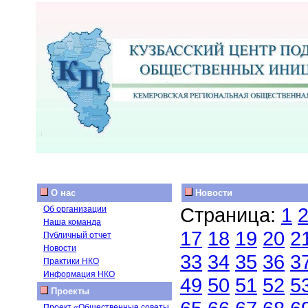
О нас
Новости
Страница:
1
Об организации
Наша команда
17
18
19
20
2
Публичный отчет
Новости
33
34
35
36
3
Практики НКО
Информация НКО
49
50
51
52
5
Проекты
Проект «Общественные советы