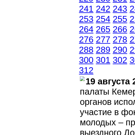
241
242
243
2
253
254
255
2
264
265
266
2
276
277
278
2
288
289
290
2
300
301
302
3
312
19 августа 
палаты Кемер
органов испо
участие в фо
молодых – пр
выездного До