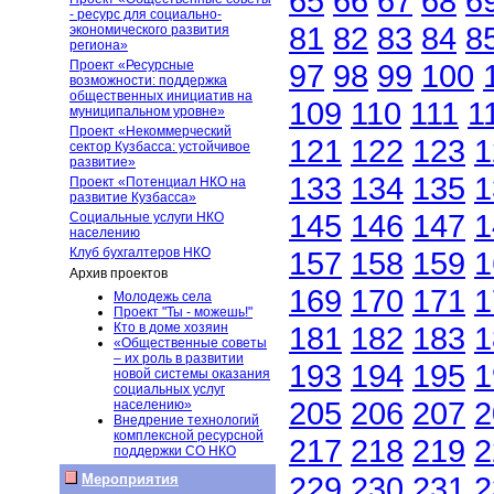
65
66
67
68
6
- ресурс для социально-
81
82
83
84
8
экономического развития
региона»
Проект «Ресурсные
97
98
99
100
возможности: поддержка
общественных инициатив на
109
110
111
1
муниципальном уровне»
Проект «Некоммерческий
121
122
123
1
сектор Кузбасса: устойчивое
развитие»
133
134
135
1
Проект «Потенциал НКО на
развитие Кузбасса»
145
146
147
1
Социальные услуги НКО
населению
Клуб бухгалтеров НКО
157
158
159
1
Архив проектов
169
170
171
1
Молодежь села
Проект "Ты - можешь!"
Кто в доме хозяин
181
182
183
1
«Общественные советы
– их роль в развитии
193
194
195
1
новой системы оказания
социальных услуг
205
206
207
2
населению»
Внедрение технологий
комплексной ресурсной
217
218
219
2
поддержки СО НКО
229
230
231
2
Мероприятия