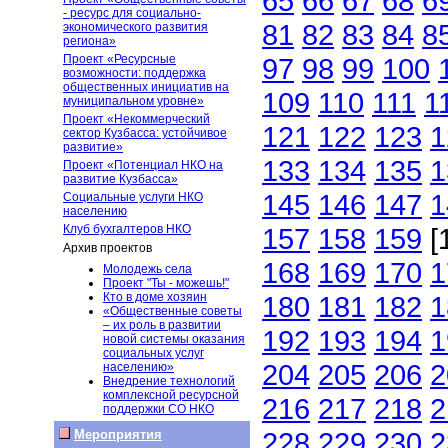
65
66
67
68
6
- ресурс для социально-
81
82
83
84
8
экономического развития
региона»
Проект «Ресурсные
97
98
99
100
возможности: поддержка
общественных инициатив на
109
110
111
1
муниципальном уровне»
Проект «Некоммерческий
121
122
123
1
сектор Кузбасса: устойчивое
развитие»
133
134
135
1
Проект «Потенциал НКО на
развитие Кузбасса»
145
146
147
1
Социальные услуги НКО
населению
Клуб бухгалтеров НКО
157
158
159
[
Архив проектов
168
169
170
1
Молодежь села
Проект "Ты - можешь!"
Кто в доме хозяин
180
181
182
1
«Общественные советы
– их роль в развитии
192
193
194
1
новой системы оказания
социальных услуг
204
205
206
2
населению»
Внедрение технологий
комплексной ресурсной
216
217
218
2
поддержки СО НКО
228
229
230
2
Мероприятия