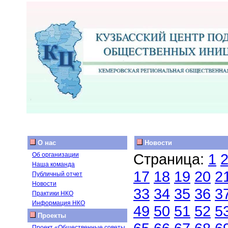
О нас
Новости
Страница:
1
Об организации
Наша команда
17
18
19
20
2
Публичный отчет
Новости
33
34
35
36
3
Практики НКО
Информация НКО
49
50
51
52
5
Проекты
Проект «Общественные советы