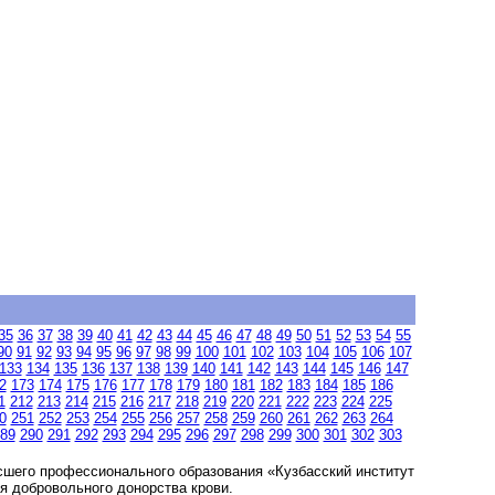
35
36
37
38
39
40
41
42
43
44
45
46
47
48
49
50
51
52
53
54
55
90
91
92
93
94
95
96
97
98
99
100
101
102
103
104
105
106
107
133
134
135
136
137
138
139
140
141
142
143
144
145
146
147
2
173
174
175
176
177
178
179
180
181
182
183
184
185
186
1
212
213
214
215
216
217
218
219
220
221
222
223
224
225
0
251
252
253
254
255
256
257
258
259
260
261
262
263
264
89
290
291
292
293
294
295
296
297
298
299
300
301
302
303
шего профессионального образования «Кузбасский институт
я добровольного донорства крови.