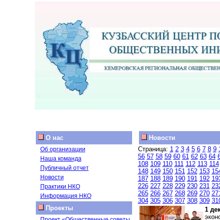
О нас
Новости
Страница:
1
2
3
4
5
6
7
8
9
Об организации
56
57
58
59
60
61
62
63
64
Наша команда
108
109
110
111
112
113
114
Публичный отчет
148
149
150
151
152
153
15
Новости
187
188
189
190
191
192
19
226
227
228
229
230
231
23
Практики НКО
265
266
267
268
269
270
27
Информация НКО
304
305
306
307
308
309
31
Проекты
1 де
экон
Проект «Общественные советы