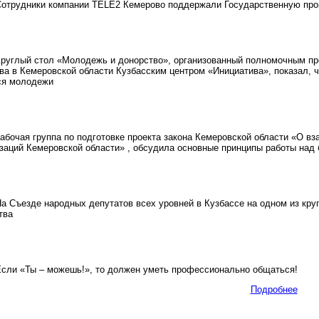
трудники компании TELE2 Кемерово поддержали Государственную прог
углый стол «Молодежь и донорство», организованный полномочным пр
а в Кемеровской области Кузбасским центром «Инициатива», показал, ч
ся молодежи
бочая группа по подготовке проекта закона Кемеровской области «О вз
заций Кемеровской области» , обсудила основные принципы работы над
 Съезде народных депутатов всех уровней в Кузбассе на одном из кру
тва
ли «Ты – можешь!», то должен уметь профессионально общаться!
Подробнее