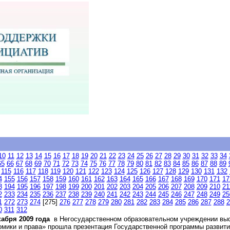
10
11
12
13
14
15
16
17
18
19
20
21
22
23
24
25
26
27
28
29
30
31
32
33
34
65
66
67
68
69
70
71
72
73
74
75
76
77
78
79
80
81
82
83
84
85
86
87
88
89
115
116
117
118
119
120
121
122
123
124
125
126
127
128
129
130
131
132
4
155
156
157
158
159
160
161
162
163
164
165
166
167
168
169
170
171
17
3
194
195
196
197
198
199
200
201
202
203
204
205
206
207
208
209
210
21
2
233
234
235
236
237
238
239
240
241
242
243
244
245
246
247
248
249
25
1
272
273
274
[275]
276
277
278
279
280
281
282
283
284
285
286
287
288
2
0
311
312
кабря 2009 года
в Негосударственном образовательном учреждении выс
омики и права» прошла презентация Государственной программы развити