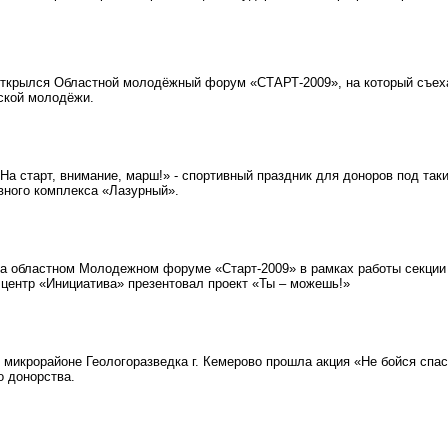
крылся Областной молодёжный форум «СТАРТ-2009», на который съеха
ской молодёжи.
а старт, внимание, марш!» - спортивный праздник для доноров под так
вного комплекса «Лазурный».
 областном Молодежном форуме «Старт-2009» в рамках работы секции 
центр «Инициатива» презентовал проект «Ты – можешь!»
микрорайоне Геологоразведка г. Кемерово прошла акция «Не бойся спас
о донорства.