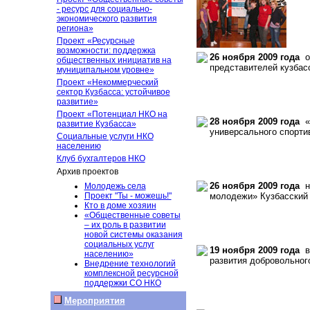
- ресурс для социально-
экономического развития
региона»
Проект «Ресурсные
возможности: поддержка
26 ноября 2009 года
от
общественных инициатив на
представителей кузбас
муниципальном уровне»
Проект «Некоммерческий
сектор Кузбасса: устойчивое
развитие»
Проект «Потенциал НКО на
28 ноября 2009 года
«Н
развитие Кузбасса»
универсального спорти
Социальные услуги НКО
населению
Клуб бухгалтеров НКО
Архив проектов
26 ноября 2009 года
на
Молодежь села
Проект "Ты - можешь!"
молодежи» Кузбасский 
Кто в доме хозяин
«Общественные советы
– их роль в развитии
новой системы оказания
социальных услуг
19 ноября 2009 года
в 
населению»
развития добровольног
Внедрение технологий
комплексной ресурсной
поддержки СО НКО
Мероприятия