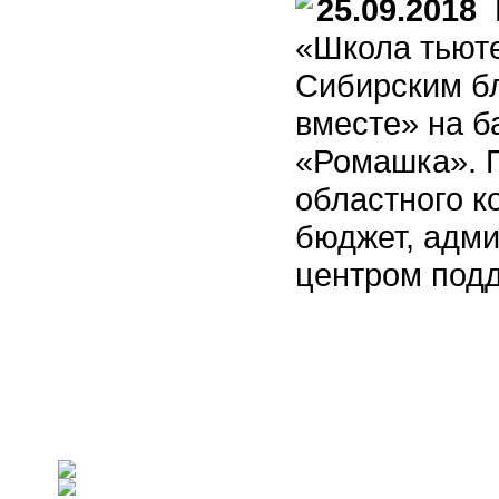
25.09.2018
П
«Школа тьюте
Сибирским б
вместе» на б
«Ромашка». 
областного к
бюджет, адм
центром под