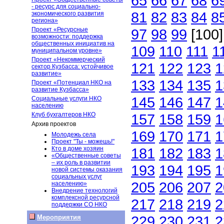
65
66
67
68
6
- ресурс для социально-
81
82
83
84
8
экономического развития
региона»
Проект «Ресурсные
97
98
99
[100
возможности: поддержка
общественных инициатив на
109
110
111
1
муниципальном уровне»
Проект «Некоммерческий
121
122
123
1
сектор Кузбасса: устойчивое
развитие»
133
134
135
1
Проект «Потенциал НКО на
развитие Кузбасса»
145
146
147
1
Социальные услуги НКО
населению
Клуб бухгалтеров НКО
157
158
159
1
Архив проектов
169
170
171
1
Молодежь села
Проект "Ты - можешь!"
Кто в доме хозяин
181
182
183
1
«Общественные советы
– их роль в развитии
193
194
195
1
новой системы оказания
социальных услуг
205
206
207
2
населению»
Внедрение технологий
комплексной ресурсной
217
218
219
2
поддержки СО НКО
229
230
231
2
Мероприятия