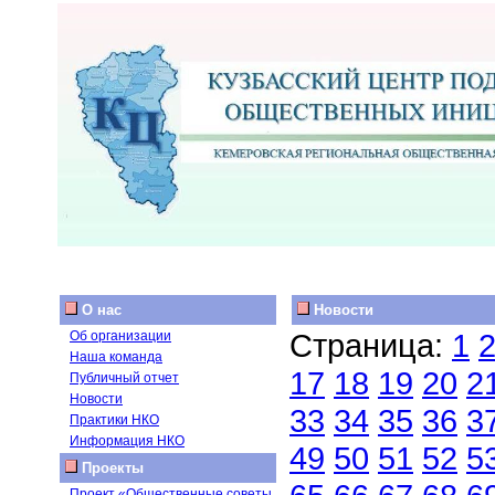
О нас
Новости
Страница:
1
Об организации
Наша команда
17
18
19
20
2
Публичный отчет
Новости
33
34
35
36
3
Практики НКО
Информация НКО
49
50
51
52
5
Проекты
Проект «Общественные советы