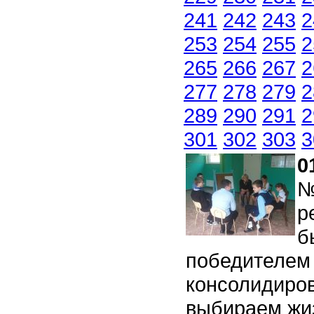
241
242
243
2
253
254
255
2
265
266
267
2
277
278
279
2
289
290
291
2
301
302
303
3
0
№
р
б
победителем 
консолидиро
выбираем жиз