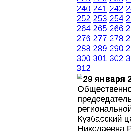
240
241
242
2
252
253
254
2
264
265
266
2
276
277
278
2
288
289
290
2
300
301
302
3
312
29 января 
Общественно
председател
регионально
Кузбасский ц
Николаевна 