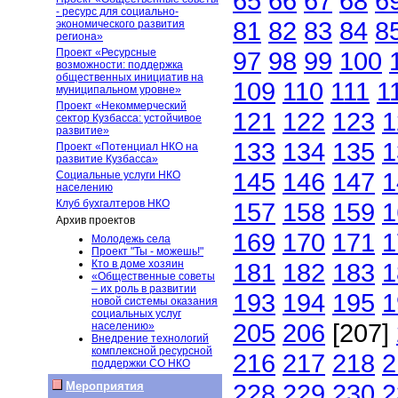
65
66
67
68
6
- ресурс для социально-
81
82
83
84
8
экономического развития
региона»
Проект «Ресурсные
97
98
99
100
возможности: поддержка
общественных инициатив на
109
110
111
1
муниципальном уровне»
Проект «Некоммерческий
121
122
123
1
сектор Кузбасса: устойчивое
развитие»
133
134
135
1
Проект «Потенциал НКО на
развитие Кузбасса»
145
146
147
1
Социальные услуги НКО
населению
Клуб бухгалтеров НКО
157
158
159
1
Архив проектов
169
170
171
1
Молодежь села
Проект "Ты - можешь!"
Кто в доме хозяин
181
182
183
1
«Общественные советы
– их роль в развитии
193
194
195
1
новой системы оказания
социальных услуг
205
206
[207]
населению»
Внедрение технологий
комплексной ресурсной
216
217
218
2
поддержки СО НКО
228
229
230
2
Мероприятия