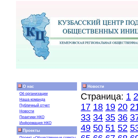
О нас
Новости
Страница:
1
Об организации
Наша команда
17
18
19
20
2
Публичный отчет
Новости
33
34
35
36
3
Практики НКО
Информация НКО
49
50
51
52
5
Проекты
Проект «Общественные советы