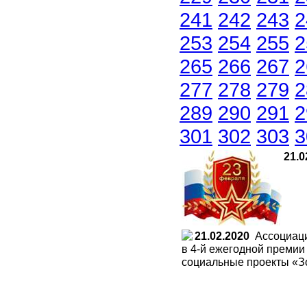
241
242
243
2
253
254
255
2
265
266
267
2
277
278
279
2
289
290
291
2
301
302
303
3
21.0
21.02.2020
Ассоциаци
в 4-й ежегодной премии
социальные проекты «Зо