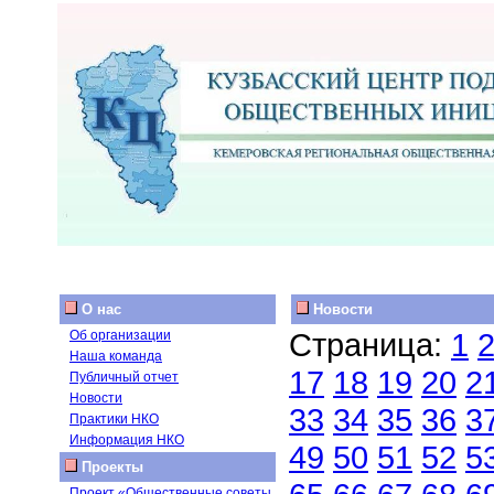
О нас
Новости
Страница:
1
Об организации
Наша команда
17
18
19
20
2
Публичный отчет
Новости
33
34
35
36
3
Практики НКО
Информация НКО
49
50
51
52
5
Проекты
Проект «Общественные советы