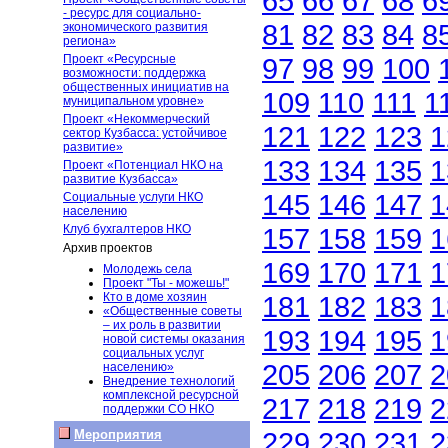
65
66
67
68
6
- ресурс для социально-
81
82
83
84
8
экономического развития
региона»
Проект «Ресурсные
97
98
99
100
возможности: поддержка
общественных инициатив на
109
110
111
1
муниципальном уровне»
Проект «Некоммерческий
121
122
123
1
сектор Кузбасса: устойчивое
развитие»
133
134
135
1
Проект «Потенциал НКО на
развитие Кузбасса»
145
146
147
1
Социальные услуги НКО
населению
Клуб бухгалтеров НКО
157
158
159
1
Архив проектов
169
170
171
1
Молодежь села
Проект "Ты - можешь!"
Кто в доме хозяин
181
182
183
1
«Общественные советы
– их роль в развитии
193
194
195
1
новой системы оказания
социальных услуг
205
206
207
2
населению»
Внедрение технологий
комплексной ресурсной
217
218
219
2
поддержки СО НКО
229
230
231
2
Мероприятия