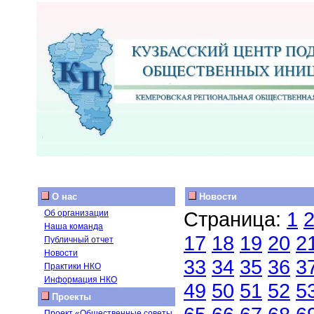
О нас
Новости
Страница:
1
Об организации
Наша команда
17
18
19
20
2
Публичный отчет
Новости
33
34
35
36
3
Практики НКО
Информация НКО
49
50
51
52
5
Проекты
Проект «Общественные советы