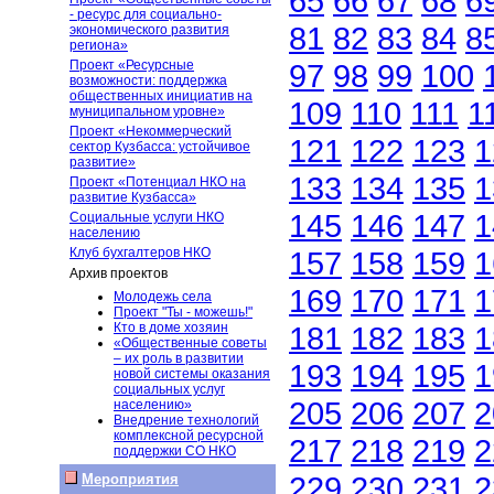
65
66
67
68
6
- ресурс для социально-
81
82
83
84
8
экономического развития
региона»
Проект «Ресурсные
97
98
99
100
возможности: поддержка
общественных инициатив на
109
110
111
1
муниципальном уровне»
Проект «Некоммерческий
121
122
123
1
сектор Кузбасса: устойчивое
развитие»
133
134
135
1
Проект «Потенциал НКО на
развитие Кузбасса»
145
146
147
1
Социальные услуги НКО
населению
Клуб бухгалтеров НКО
157
158
159
1
Архив проектов
169
170
171
1
Молодежь села
Проект "Ты - можешь!"
Кто в доме хозяин
181
182
183
1
«Общественные советы
– их роль в развитии
193
194
195
1
новой системы оказания
социальных услуг
205
206
207
2
населению»
Внедрение технологий
комплексной ресурсной
217
218
219
2
поддержки СО НКО
229
230
231
2
Мероприятия