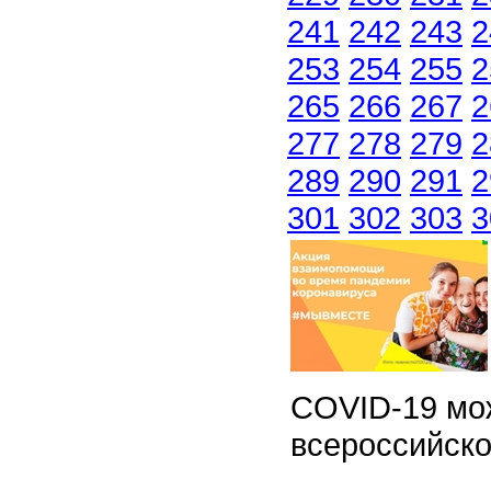
241
242
243
2
253
254
255
2
265
266
267
2
277
278
279
2
289
290
291
2
301
302
303
3
COVID-19 мо
всероссийск