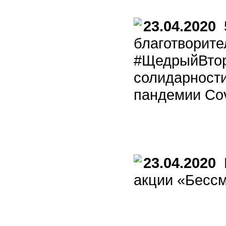
23.04.2020
5
благотворите
#ЩедрыйВтор
солидарност
пандемии Cov
23.04.2020
П
акции «Бессм