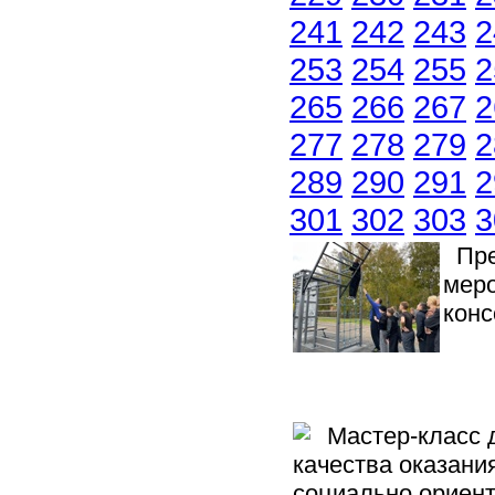
241
242
243
2
253
254
255
2
265
266
267
2
277
278
279
2
289
290
291
2
301
302
303
3
Пре
меро
кон
Мастер-класс д
качества оказани
социально ориен