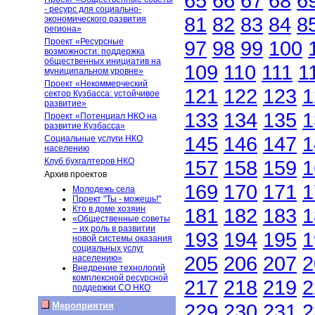
65
66
67
68
6
- ресурс для социально-
81
82
83
84
8
экономического развития
региона»
Проект «Ресурсные
97
98
99
100
возможности: поддержка
общественных инициатив на
109
110
111
1
муниципальном уровне»
Проект «Некоммерческий
121
122
123
1
сектор Кузбасса: устойчивое
развитие»
133
134
135
1
Проект «Потенциал НКО на
развитие Кузбасса»
145
146
147
1
Социальные услуги НКО
населению
Клуб бухгалтеров НКО
157
158
159
1
Архив проектов
169
170
171
1
Молодежь села
Проект "Ты - можешь!"
Кто в доме хозяин
181
182
183
1
«Общественные советы
– их роль в развитии
193
194
195
1
новой системы оказания
социальных услуг
205
206
207
2
населению»
Внедрение технологий
комплексной ресурсной
217
218
219
2
поддержки СО НКО
229
230
231
2
Мероприятия