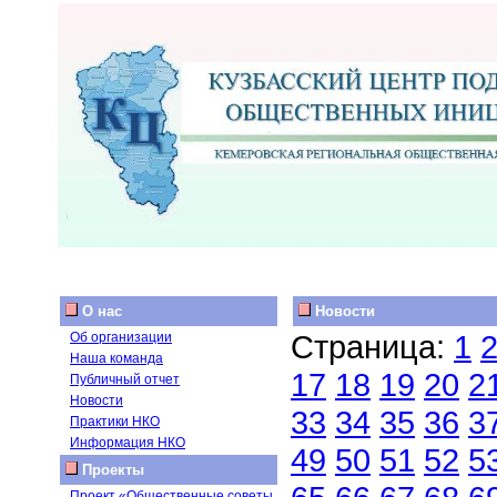
О нас
Новости
Страница:
1
Об организации
Наша команда
17
18
19
20
2
Публичный отчет
Новости
33
34
35
36
3
Практики НКО
Информация НКО
49
50
51
52
5
Проекты
Проект «Общественные советы