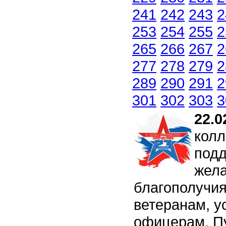
241
242
243
2
253
254
255
2
265
266
267
2
277
278
279
2
289
290
291
2
301
302
303
3
22.0
колл
подд
жела
благополучия
ветеранам, у
офицерам. Пу