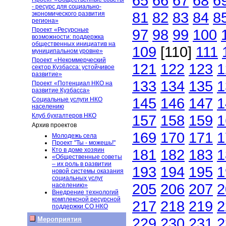
65
66
67
68
6
- ресурс для социально-
81
82
83
84
8
экономического развития
региона»
Проект «Ресурсные
97
98
99
100
возможности: поддержка
общественных инициатив на
109
[110]
111
муниципальном уровне»
Проект «Некоммерческий
121
122
123
1
сектор Кузбасса: устойчивое
развитие»
133
134
135
1
Проект «Потенциал НКО на
развитие Кузбасса»
145
146
147
1
Социальные услуги НКО
населению
Клуб бухгалтеров НКО
157
158
159
1
Архив проектов
169
170
171
1
Молодежь села
Проект "Ты - можешь!"
Кто в доме хозяин
181
182
183
1
«Общественные советы
– их роль в развитии
193
194
195
1
новой системы оказания
социальных услуг
205
206
207
2
населению»
Внедрение технологий
комплексной ресурсной
217
218
219
2
поддержки СО НКО
229
230
231
2
Мероприятия