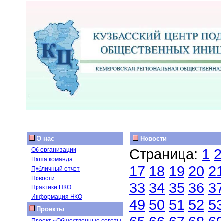
О нас
Новости
Страница:
1
Об организации
Наша команда
17
18
19
20
2
Публичный отчет
Новости
33
34
35
36
3
Практики НКО
Информация НКО
49
50
51
52
5
Проекты
Проект «Общественные советы