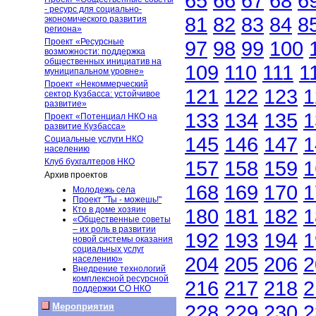
65
66
67
68
6
- ресурс для социально-
81
82
83
84
8
экономического развития
региона»
Проект «Ресурсные
97
98
99
100
возможности: поддержка
общественных инициатив на
109
110
111
1
муниципальном уровне»
Проект «Некоммерческий
121
122
123
1
сектор Кузбасса: устойчивое
развитие»
133
134
135
1
Проект «Потенциал НКО на
развитие Кузбасса»
145
146
147
1
Социальные услуги НКО
населению
Клуб бухгалтеров НКО
157
158
159
1
Архив проектов
168
169
170
1
Молодежь села
Проект "Ты - можешь!"
Кто в доме хозяин
180
181
182
1
«Общественные советы
– их роль в развитии
192
193
194
1
новой системы оказания
социальных услуг
204
205
206
2
населению»
Внедрение технологий
комплексной ресурсной
216
217
218
2
поддержки СО НКО
228
229
230
2
Мероприятия