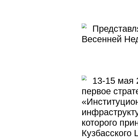
Представля
Весенней Нед
13-15 мая 2
первое страт
«Институцион
инфраструкт
которого при
Кузбасского 