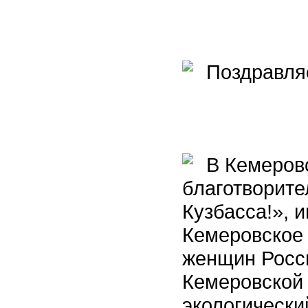
Поздравляе
В Кемеровс
благотворите
Кузбасса!», 
Кемеровское
женщин Росс
Кемеровской
экологическ