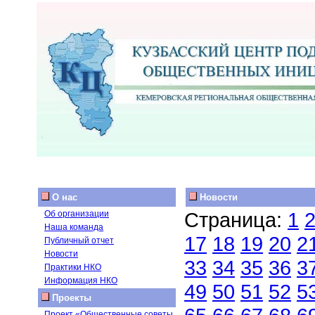
О нас
Новости
Страница:
1
Об организации
Наша команда
17
18
19
20
2
Публичный отчет
Новости
33
34
35
36
3
Практики НКО
Информация НКО
49
50
51
52
5
Проекты
Проект «Общественные советы