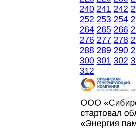
240
241
242
2
252
253
254
2
264
265
266
2
276
277
278
2
288
289
290
2
300
301
302
3
312
ООО «Сибирс
стартовал об
«Энергия па