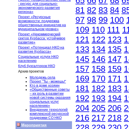
65
66
67
68
6
- ресурс для социально-
81
82
83
84
8
экономического развития
региона»
Проект «Ресурсные
97
98
99
100
возможности: поддержка
общественных инициатив на
109
110
111
1
муниципальном уровне»
Проект «Некоммерческий
121
122
123
1
сектор Кузбасса: устойчивое
развитие»
133
134
135
1
Проект «Потенциал НКО на
развитие Кузбасса»
145
146
147
1
Социальные услуги НКО
населению
Клуб бухгалтеров НКО
157
158
159
1
Архив проектов
169
170
171
1
Молодежь села
Проект "Ты - можешь!"
Кто в доме хозяин
181
182
183
1
«Общественные советы
– их роль в развитии
192
193
194
1
новой системы оказания
социальных услуг
204
205
206
2
населению»
Внедрение технологий
комплексной ресурсной
216
217
218
2
поддержки СО НКО
228
229
230
2
Мероприятия