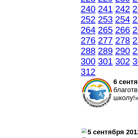
240
241
242
2
252
253
254
2
264
265
266
2
276
277
278
2
288
289
290
2
300
301
302
3
312
6 сентя
благотв
школу!
5 сентября 201