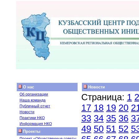
О нас
Новости
Страница:
1
Об организации
Наша команда
17
18
19
20
2
Публичный отчет
Новости
33
34
35
36
3
Практики НКО
Информация НКО
49
50
51
52
5
Проекты
Проект «Общественные советы