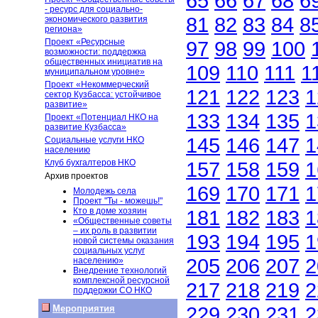
65
66
67
68
6
- ресурс для социально-
81
82
83
84
8
экономического развития
региона»
Проект «Ресурсные
97
98
99
100
возможности: поддержка
общественных инициатив на
109
110
111
1
муниципальном уровне»
Проект «Некоммерческий
121
122
123
1
сектор Кузбасса: устойчивое
развитие»
133
134
135
1
Проект «Потенциал НКО на
развитие Кузбасса»
145
146
147
1
Социальные услуги НКО
населению
Клуб бухгалтеров НКО
157
158
159
1
Архив проектов
169
170
171
1
Молодежь села
Проект "Ты - можешь!"
Кто в доме хозяин
181
182
183
1
«Общественные советы
– их роль в развитии
193
194
195
1
новой системы оказания
социальных услуг
205
206
207
2
населению»
Внедрение технологий
комплексной ресурсной
217
218
219
2
поддержки СО НКО
229
230
231
2
Мероприятия