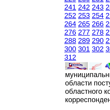
241
242
243
2
252
253
254
2
264
265
266
2
276
277
278
2
288
289
290
2
300
301
302
3
312
муниципальн
области пост
областного 
корреспонден