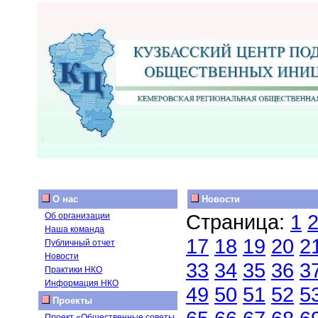
О нас
Новости
Страница:
1
Об организации
Наша команда
17
18
19
20
2
Публичный отчет
Новости
33
34
35
36
3
Практики НКО
Информация НКО
49
50
51
52
5
Проекты
Проект «Общественные советы