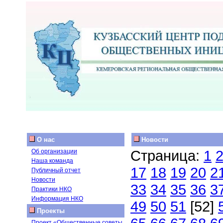
О нас
Новости
Страница:
1
Об организации
Наша команда
17
18
19
20
2
Публичный отчет
Новости
33
34
35
36
3
Практики НКО
Информация НКО
49
50
51
[52]
Проекты
Проект «Общественные советы