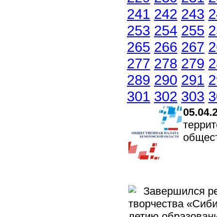
241
242
243
2
253
254
255
2
265
266
267
2
277
278
279
2
289
290
291
2
301
302
303
3
05.04.
террит
общес
Завершился ре
творчества «Сиби
летию образовани