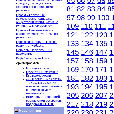
65
66
67
68
6
- ресурс для социально-
81
82
83
84
8
экономического развития
региона»
Проект «Ресурсные
97
98
99
100
возможности: поддержка
общественных инициатив на
109
110
111
1
муниципальном уровне»
Проект «Некоммерческий
121
122
123
1
сектор Кузбасса: устойчивое
развитие»
133
134
135
1
Проект «Потенциал НКО на
развитие Кузбасса»
145
146
147
1
Социальные услуги НКО
населению
Клуб бухгалтеров НКО
157
158
159
1
Архив проектов
169
170
171
1
Молодежь села
Проект "Ты - можешь!"
Кто в доме хозяин
181
182
183
1
«Общественные советы
– их роль в развитии
193
194
195
1
новой системы оказания
социальных услуг
205
206
207
2
населению»
Внедрение технологий
комплексной ресурсной
217
218
219
2
поддержки СО НКО
229
230
231
2
Мероприятия