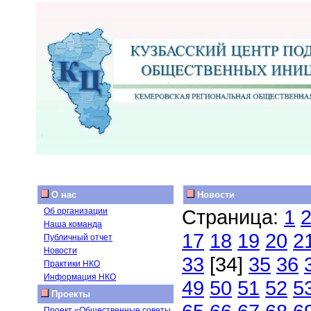
О нас
Новости
Страница:
1
Об организации
Наша команда
17
18
19
20
2
Публичный отчет
Новости
33
[34]
35
36
Практики НКО
Информация НКО
49
50
51
52
5
Проекты
Проект «Общественные советы