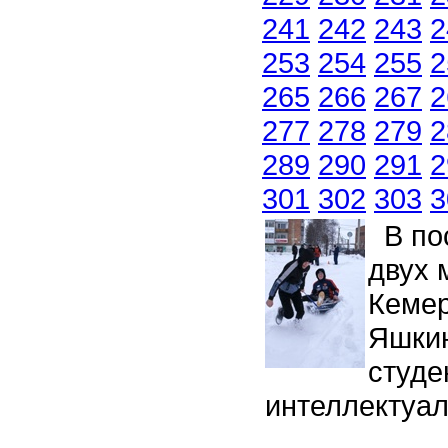
241
242
243
2
253
254
255
2
265
266
267
2
277
278
279
2
289
290
291
2
301
302
303
3
В пос
двух 
Кемер
Яшкин
студе
интеллектуал