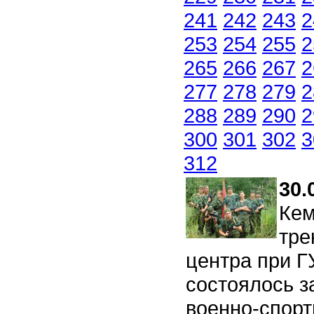
241
242
243
2
253
254
255
2
265
266
267
2
277
278
279
2
288
289
290
2
300
301
302
3
312
30.
Кем
тре
центра при Г
состоялось з
военно-спорт