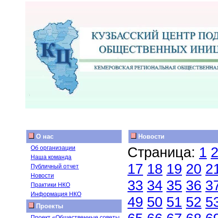
О нас
Новости
Страница:
1
Об организации
Наша команда
17
18
19
20
2
Публичный отчет
Новости
33
34
35
36
3
Практики НКО
Информация НКО
49
50
51
52
5
Проекты
Проект «Общественные советы