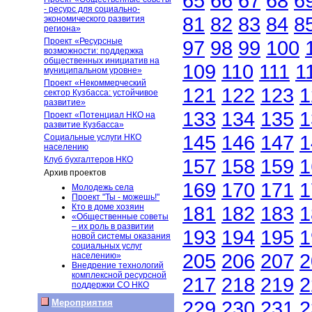
65
66
67
68
6
- ресурс для социально-
81
82
83
84
8
экономического развития
региона»
Проект «Ресурсные
97
98
99
100
возможности: поддержка
общественных инициатив на
109
110
111
1
муниципальном уровне»
Проект «Некоммерческий
121
122
123
1
сектор Кузбасса: устойчивое
развитие»
133
134
135
1
Проект «Потенциал НКО на
развитие Кузбасса»
145
146
147
1
Социальные услуги НКО
населению
Клуб бухгалтеров НКО
157
158
159
1
Архив проектов
169
170
171
1
Молодежь села
Проект "Ты - можешь!"
Кто в доме хозяин
181
182
183
1
«Общественные советы
– их роль в развитии
193
194
195
1
новой системы оказания
социальных услуг
205
206
207
2
населению»
Внедрение технологий
комплексной ресурсной
217
218
219
2
поддержки СО НКО
229
230
231
2
Мероприятия