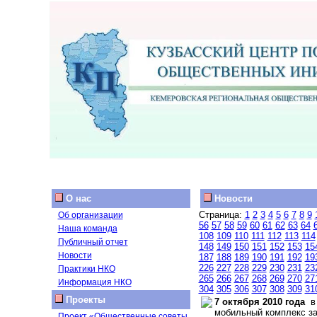
О нас
Новости
Страница:
1
2
3
4
5
6
7
8
9
Об организации
56
57
58
59
60
61
62
63
64
Наша команда
108
109
110
111
112
113
114
Публичный отчет
148
149
150
151
152
153
15
Новости
187
188
189
190
191
192
19
226
227
228
229
230
231
23
Практики НКО
265
266
267
268
269
270
27
Информация НКО
304
305
306
307
308
309
31
Проекты
7 октября 2010 года
в 
мобильный комплекс за
Проект «Общественные советы