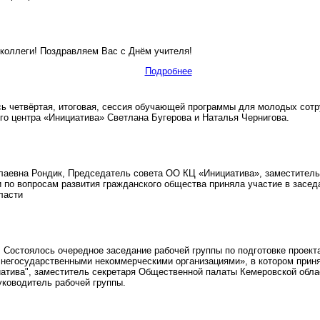
оллеги! Поздравляем Вас с Днём учителя!
Подробнее
четвёртая, итоговая, сессия обучающей программы для молодых сотруд
го центра «Инициатива» Светлана Бугерова и Наталья Чернигова.
аевна Рондик, Председатель совета ОО КЦ «Инициатива», заместитель
 по вопросам развития гражданского общества приняла участие в засе
ласти
Состоялось очередное заседание рабочей группы по подготовке проекта
 негосударственными некоммерческими организациями», в котором прин
иатива", заместитель секретаря Общественной палаты Кемеровской обла
уководитель рабочей группы.