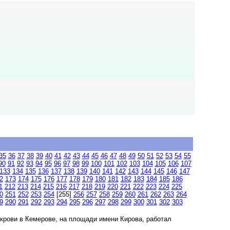
35
36
37
38
39
40
41
42
43
44
45
46
47
48
49
50
51
52
53
54
55
90
91
92
93
94
95
96
97
98
99
100
101
102
103
104
105
106
107
133
134
135
136
137
138
139
140
141
142
143
144
145
146
147
2
173
174
175
176
177
178
179
180
181
182
183
184
185
186
1
212
213
214
215
216
217
218
219
220
221
222
223
224
225
0
251
252
253
254
[255]
256
257
258
259
260
261
262
263
264
9
290
291
292
293
294
295
296
297
298
299
300
301
302
303
крови в Кемерове, на площади имени Кирова, работал