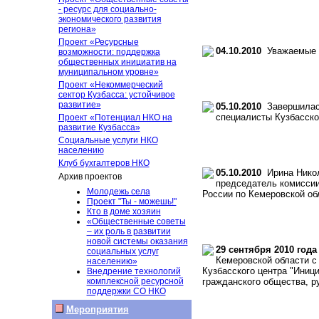
- ресурс для социально-
экономического развития
региона»
Проект «Ресурсные
04.10.2010
Уважаемые к
возможности: поддержка
общественных инициатив на
муниципальном уровне»
Проект «Некоммерческий
сектор Кузбасса: устойчивое
развитие»
05.10.2010
Завершилась 
специалисты Кузбасско
Проект «Потенциал НКО на
развитие Кузбасса»
Социальные услуги НКО
населению
Клуб бухгалтеров НКО
05.10.2010
Ирина Никол
Архив проектов
председатель комиссии
Молодежь села
России по Кемеровской об
Проект "Ты - можешь!"
Кто в доме хозяин
«Общественные советы
– их роль в развитии
новой системы оказания
29 сентября 2010 года
социальных услуг
Кемеровской области с
населению»
Кузбасского центра "Иниц
Внедрение технологий
комплексной ресурсной
гражданского общества, р
поддержки СО НКО
Мероприятия