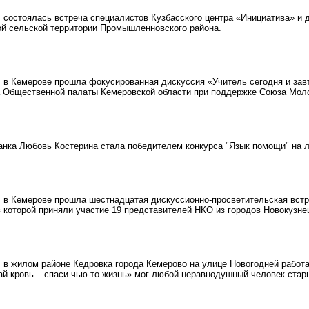
состоялась встреча специалистов Кузбасского центра «Инициатива» и
й сельской территории Промышленновского района.
в Кемерове прошла фокусированная дискуссия «Учитель сегодня и завт
 Общественной палаты Кемеровской области при поддержке Союза Моло
нка Любовь Костерина стала победителем конкурса "Язык помощи" на
в Кемерове прошла шестнадцатая дискуссионно-просветительская встр
 которой приняли участие 19 представителей НКО из городов Новокузнец
в жилом районе Кедровка города Кемерово на улице Новогодней работа
ай кровь – спаси чью-то жизнь» мог любой неравнодушный человек стар