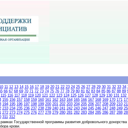
10
11
12
13
14
15
16
17
18
19
20
21
22
23
24
25
26
27
28
29
30
31
32
33
34
65
66
67
68
69
70
71
72
73
74
75
76
77
78
79
80
81
82
83
84
85
86
87
88
89
115
116
117
118
119
120
121
122
123
124
125
126
127
128
129
130
131
132
4
155
156
157
158
159
160
161
162
163
164
165
166
167
168
169
170
171
17
3
194
195
196
197
198
199
200
201
202
203
204
205
206
207
208
209
210
21
2
233
234
235
236
237
238
239
240
241
242
243
244
245
246
247
248
249
25
1
272
273
274
275
276
277
278
279
280
281
282
283
284
285
286
287
288
28
0
311
312
рамках Государственной программы развития добровольного донорства 
бора крови.