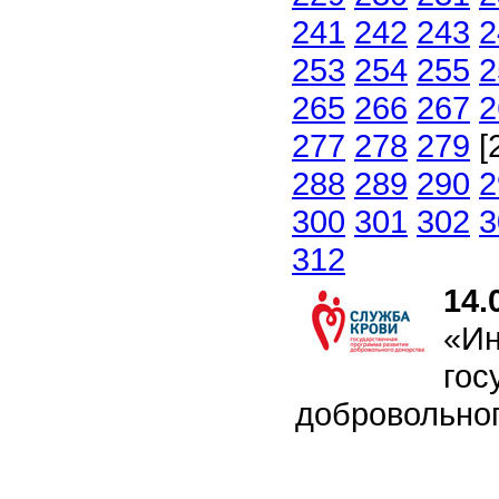
241
242
243
2
253
254
255
2
265
266
267
2
277
278
279
[
288
289
290
2
300
301
302
3
312
14.
«Ин
гос
добровольног