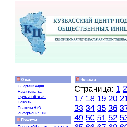
О нас
Новости
Страница:
1
Об организации
Наша команда
17
18
19
20
2
Публичный отчет
Новости
33
34
35
36
3
Практики НКО
Информация НКО
49
50
51
52
5
Проекты
Проект «Общественные советы