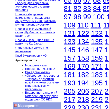
65
66
67
68
6
- ресурс для социально-
81
82
83
84
8
экономического развития
региона»
Проект «Ресурсные
97
98
99
100
возможности: поддержка
общественных инициатив на
109
110
111
1
муниципальном уровне»
Проект «Некоммерческий
121
122
123
1
сектор Кузбасса: устойчивое
развитие»
133
134
135
1
Проект «Потенциал НКО на
развитие Кузбасса»
145
146
147
1
Социальные услуги НКО
населению
Клуб бухгалтеров НКО
157
158
159
1
Архив проектов
169
170
171
1
Молодежь села
Проект "Ты - можешь!"
Кто в доме хозяин
181
182
183
1
«Общественные советы
– их роль в развитии
193
194
195
1
новой системы оказания
социальных услуг
205
206
207
2
населению»
Внедрение технологий
комплексной ресурсной
217
218
219
2
поддержки СО НКО
229
230
231
2
Мероприятия