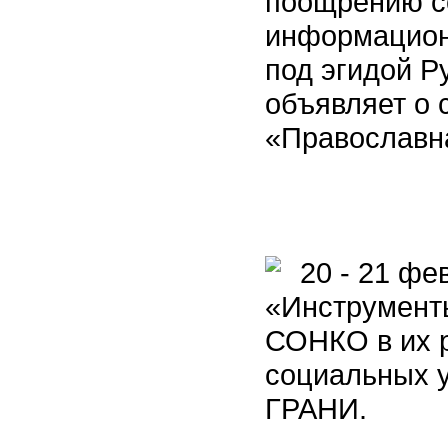
поощрению с
информацион
под эгидой Р
объявляет о 
«Православна
20 - 21 фе
«Инструмент
СОНКО в их 
социальных у
ГРАНИ.