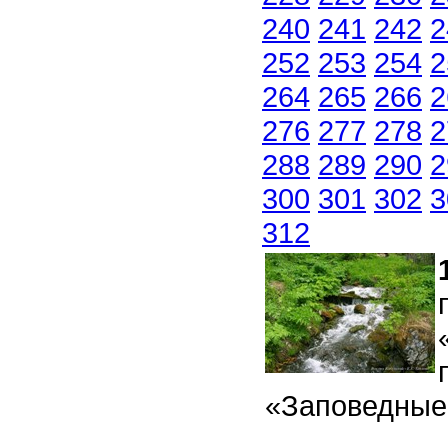
240
241
242
2
252
253
254
2
264
265
266
2
276
277
278
2
288
289
290
2
300
301
302
3
312
«Заповедные 