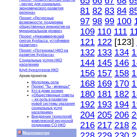
65
66
67
68
6
- ресурс для социально-
81
82
83
84
8
экономического развития
региона»
Проект «Ресурсные
97
98
99
100
возможности: поддержка
общественных инициатив на
109
110
111
1
муниципальном уровне»
Проект «Некоммерческий
121
122
[123]
сектор Кузбасса: устойчивое
развитие»
132
133
134
1
Проект «Потенциал НКО на
развитие Кузбасса»
144
145
146
1
Социальные услуги НКО
населению
Клуб бухгалтеров НКО
156
157
158
1
Архив проектов
168
169
170
1
Молодежь села
Проект "Ты - можешь!"
Кто в доме хозяин
180
181
182
1
«Общественные советы
– их роль в развитии
192
193
194
1
новой системы оказания
социальных услуг
204
205
206
2
населению»
Внедрение технологий
комплексной ресурсной
216
217
218
2
поддержки СО НКО
228
229
230
2
Мероприятия