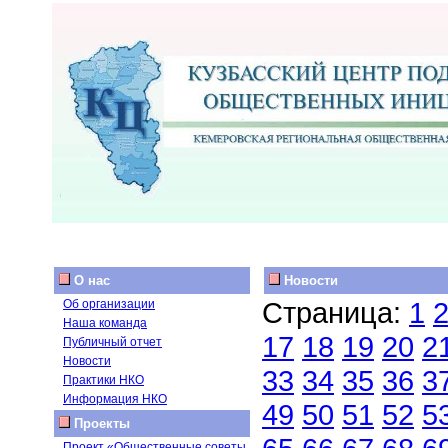
О нас
Новости
Страница:
1
Об организации
Наша команда
17
18
19
20
2
Публичный отчет
Новости
33
34
35
36
3
Практики НКО
Информация НКО
49
50
51
52
5
Проекты
Проект «Общественные советы