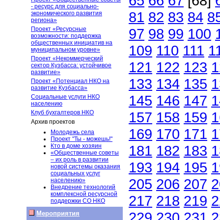
65
66
67
[68]
- ресурс для социально-
81
82
83
84
8
экономического развития
региона»
Проект «Ресурсные
97
98
99
100
возможности: поддержка
общественных инициатив на
109
110
111
1
муниципальном уровне»
Проект «Некоммерческий
121
122
123
1
сектор Кузбасса: устойчивое
развитие»
133
134
135
1
Проект «Потенциал НКО на
развитие Кузбасса»
145
146
147
1
Социальные услуги НКО
населению
Клуб бухгалтеров НКО
157
158
159
1
Архив проектов
169
170
171
1
Молодежь села
Проект "Ты - можешь!"
Кто в доме хозяин
181
182
183
1
«Общественные советы
– их роль в развитии
193
194
195
1
новой системы оказания
социальных услуг
205
206
207
2
населению»
Внедрение технологий
комплексной ресурсной
217
218
219
2
поддержки СО НКО
229
230
231
2
Мероприятия