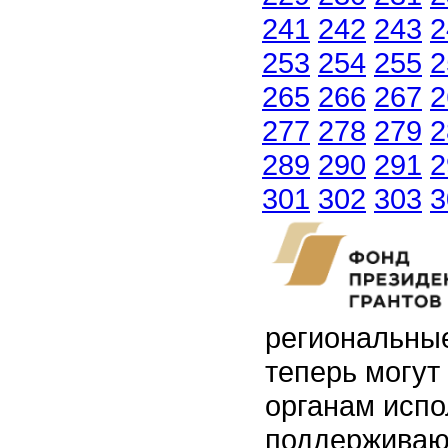
241
242
243
2
253
254
255
2
265
266
267
2
277
278
279
2
289
290
291
2
301
302
303
3
региональные
теперь могут
органам испо
поддерживаю