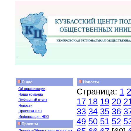
О нас
Новости
Страница:
1
Об организации
Наша команда
17
18
19
20
2
Публичный отчет
Новости
33
34
35
36
3
Практики НКО
Информация НКО
49
50
51
52
5
Проекты
Проект «Общественные советы