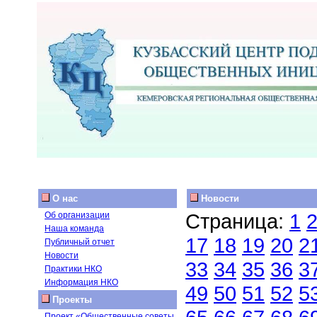
О нас
Новости
Страница:
1
Об организации
Наша команда
17
18
19
20
2
Публичный отчет
Новости
33
34
35
36
3
Практики НКО
Информация НКО
49
50
51
52
5
Проекты
Проект «Общественные советы