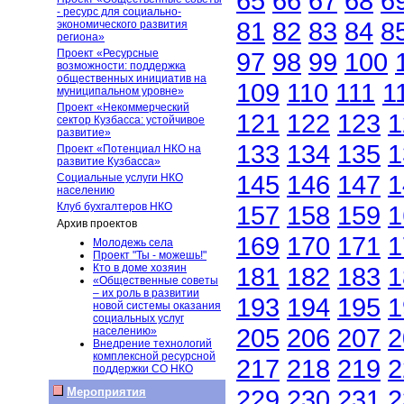
65
66
67
68
6
- ресурс для социально-
81
82
83
84
8
экономического развития
региона»
Проект «Ресурсные
97
98
99
100
возможности: поддержка
общественных инициатив на
109
110
111
1
муниципальном уровне»
Проект «Некоммерческий
121
122
123
1
сектор Кузбасса: устойчивое
развитие»
133
134
135
1
Проект «Потенциал НКО на
развитие Кузбасса»
145
146
147
1
Социальные услуги НКО
населению
Клуб бухгалтеров НКО
157
158
159
1
Архив проектов
169
170
171
1
Молодежь села
Проект "Ты - можешь!"
Кто в доме хозяин
181
182
183
1
«Общественные советы
– их роль в развитии
193
194
195
1
новой системы оказания
социальных услуг
205
206
207
2
населению»
Внедрение технологий
комплексной ресурсной
217
218
219
2
поддержки СО НКО
229
230
231
2
Мероприятия