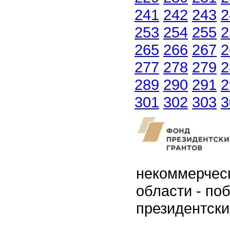
241
242
243
2
253
254
255
2
265
266
267
2
277
278
279
2
289
290
291
2
301
302
303
3
некоммерчес
области - по
президентски