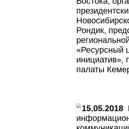
Востока, орг
президентски
Новосибирско
Рондик, пред
регионально
«Ресурсный 
инициатив»,
палаты Кемер
15.05.2018
П
информацион
коммуникаци