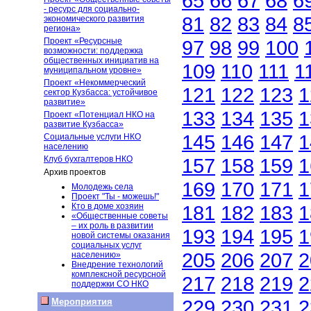
65
66
67
68
6
- ресурс для социально-
81
82
83
84
8
экономического развития
региона»
Проект «Ресурсные
97
98
99
100
возможности: поддержка
общественных инициатив на
109
110
111
1
муниципальном уровне»
Проект «Некоммерческий
121
122
123
1
сектор Кузбасса: устойчивое
развитие»
133
134
135
1
Проект «Потенциал НКО на
развитие Кузбасса»
145
146
147
1
Социальные услуги НКО
населению
Клуб бухгалтеров НКО
157
158
159
1
Архив проектов
169
170
171
1
Молодежь села
Проект "Ты - можешь!"
Кто в доме хозяин
181
182
183
1
«Общественные советы
– их роль в развитии
193
194
195
1
новой системы оказания
социальных услуг
205
206
207
2
населению»
Внедрение технологий
комплексной ресурсной
217
218
219
2
поддержки СО НКО
229
230
231
2
Мероприятия