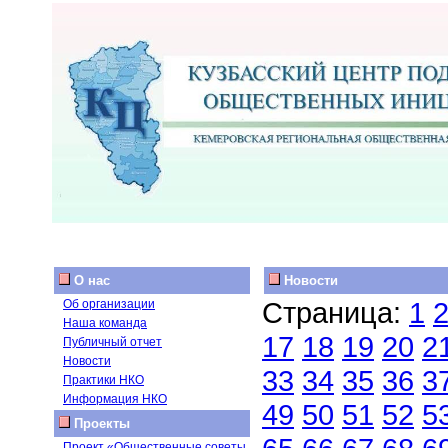
О нас
Новости
Страница:
1
Об организации
Наша команда
17
18
19
20
2
Публичный отчет
Новости
33
34
35
36
3
Практики НКО
Информация НКО
49
50
51
52
5
Проекты
Проект «Общественные советы