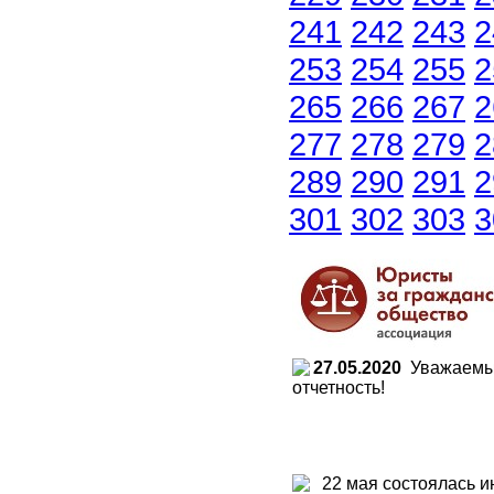
241
242
243
2
253
254
255
2
265
266
267
2
277
278
279
2
289
290
291
2
301
302
303
3
27.05.2020
Уважаемые 
отчетность!
22 мая состоялась и