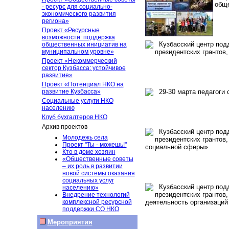
обще
- ресурс для социально-
экономического развития
региона»
Проект «Ресурсные
возможности: поддержка
Кузбасский центр подд
общественных инициатив на
муниципальном уровне»
президентских грантов
Проект «Некоммерческий
сектор Кузбасса: устойчивое
развитие»
Проект «Потенциал НКО на
развитие Кузбасса»
29-30 марта педагоги 
Социальные услуги НКО
населению
Клуб бухгалтеров НКО
Архив проектов
Кузбасский центр подд
Молодежь села
президентских грантов
Проект "Ты - можешь!"
социальной сферы»
Кто в доме хозяин
«Общественные советы
– их роль в развитии
новой системы оказания
социальных услуг
Кузбасский центр подд
населению»
президентских грантов,
Внедрение технологий
комплексной ресурсной
деятельность организаци
поддержки СО НКО
Мероприятия