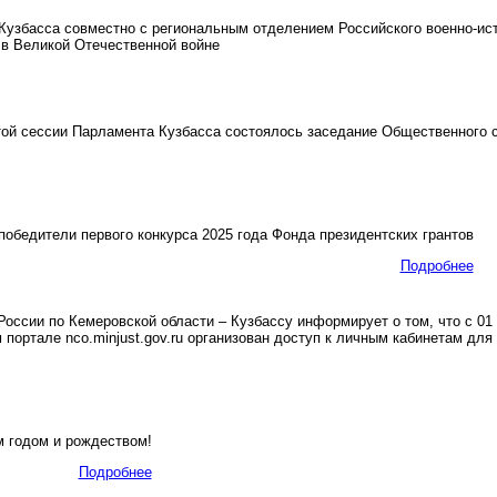
збасса совместно с региональным отделением Российского военно-исто
 в Великой Отечественной войне
й сессии Парламента Кузбасса состоялось заседание Общественного с
обедители первого конкурса 2025 года Фонда президентских грантов
Подробнее
ссии по Кемеровской области – Кузбассу информирует о том, что с 01 
портале nco.minjust.gov.ru организован доступ к личным кабинетам для
годом и рождеством!
Подробнее