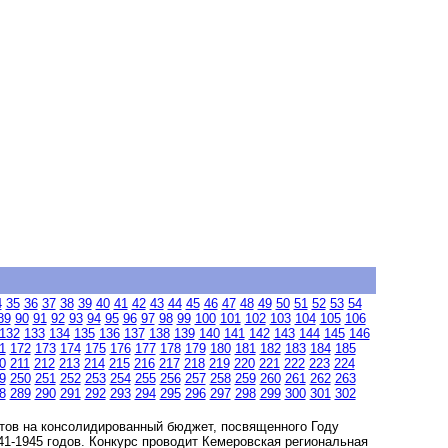
4
35
36
37
38
39
40
41
42
43
44
45
46
47
48
49
50
51
52
53
54
89
90
91
92
93
94
95
96
97
98
99
100
101
102
103
104
105
106
132
133
134
135
136
137
138
139
140
141
142
143
144
145
146
1
172
173
174
175
176
177
178
179
180
181
182
183
184
185
0
211
212
213
214
215
216
217
218
219
220
221
222
223
224
9
250
251
252
253
254
255
256
257
258
259
260
261
262
263
8
289
290
291
292
293
294
295
296
297
298
299
300
301
302
ктов на консолидированный бюджет, посвященного Году
1-1945 годов. Конкурс проводит Кемеровская региональная