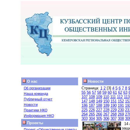
О нас
Новости
Страница:
1
2
[3]
4
5
6
7
8
Об организации
55
56
57
58
59
60
61
62
63
Наша команда
107
108
109
110
111
112
113
Публичный отчет
147
148
149
150
151
152
15
Новости
186
187
188
189
190
191
19
225
226
227
228
229
230
23
Практики НКО
264
265
266
267
268
269
27
Информация НКО
303
304
305
306
307
308
30
Проекты
14 а
защи
Проект «Общественные советы