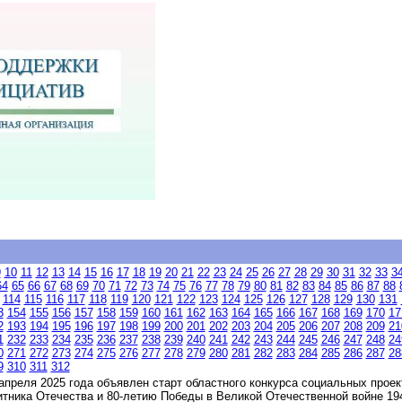
9
10
11
12
13
14
15
16
17
18
19
20
21
22
23
24
25
26
27
28
29
30
31
32
33
3
64
65
66
67
68
69
70
71
72
73
74
75
76
77
78
79
80
81
82
83
84
85
86
87
88
114
115
116
117
118
119
120
121
122
123
124
125
126
127
128
129
130
131
3
154
155
156
157
158
159
160
161
162
163
164
165
166
167
168
169
170
17
2
193
194
195
196
197
198
199
200
201
202
203
204
205
206
207
208
209
21
1
232
233
234
235
236
237
238
239
240
241
242
243
244
245
246
247
248
24
0
271
272
273
274
275
276
277
278
279
280
281
282
283
284
285
286
287
28
9
310
311
312
преля 2025 года объявлен старт областного конкурса социальных прое
тника Отечества и 80-летию Победы в Великой Отечественной войне 194