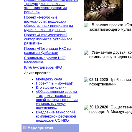
- ресурс для социально-
экономического развития
региона»
Проект «Ресурсные
возможности: поддержка
В рамках проекта «Отк
общественных инициатив на
захватывающего мульти
муниципальном уровне»
Проект «Некоммерческий
сектор Кузбасса: устойчивое
развитие»
Проект «Потенциал НКО на
Уважаемые друзья, кол
развитие Кузбасса»
символизирует идею на
Социальные услуги НКО
населению
Клуб бухгалтеров НКО
Архив проектов
Молодежь села
02.11.2020
Требования к
Проект "Ты - можешь!"
пожертвований
Кто в доме хозяин
«Общественные советы
– их роль в развитии
новой системы оказания
социальных услуг
30.10.2020
Общественна
населению»
проводит V Междунаро
Внедрение технологий
комплексной ресурсной
поддержки СО НКО
Мероприятия