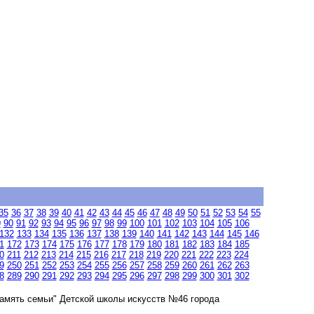
35
36
37
38
39
40
41
42
43
44
45
46
47
48
49
50
51
52
53
54
55
9
90
91
92
93
94
95
96
97
98
99
100
101
102
103
104
105
106
132
133
134
135
136
137
138
139
140
141
142
143
144
145
146
1
172
173
174
175
176
177
178
179
180
181
182
183
184
185
0
211
212
213
214
215
216
217
218
219
220
221
222
223
224
9
250
251
252
253
254
255
256
257
258
259
260
261
262
263
8
289
290
291
292
293
294
295
296
297
298
299
300
301
302
амять семьи" Детской школы искусств №46 города