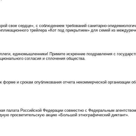
рой свое сердце», с соблюдением требований санитарно-эпидемиологич
пликационного трейлера «Кот под прикрытием» для семей из междурече
леги, единомышленники! Примите искренние поздравления с государств
ционального согласия и сплочения общества.
 форме и срокам опубликования отчета некоммерческой организации об
я палата Российской Федерации совместно с Федеральным агентством п
дную просветительскую акцию «Большой этнографический диктант».