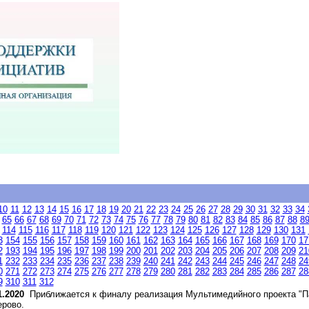
10
11
12
13
14
15
16
17
18
19
20
21
22
23
24
25
26
27
28
29
30
31
32
33
34
65
66
67
68
69
70
71
72
73
74
75
76
77
78
79
80
81
82
83
84
85
86
87
88
8
114
115
116
117
118
119
120
121
122
123
124
125
126
127
128
129
130
131
3
154
155
156
157
158
159
160
161
162
163
164
165
166
167
168
169
170
17
2
193
194
195
196
197
198
199
200
201
202
203
204
205
206
207
208
209
21
1
232
233
234
235
236
237
238
239
240
241
242
243
244
245
246
247
248
24
0
271
272
273
274
275
276
277
278
279
280
281
282
283
284
285
286
287
28
9
310
311
312
1.2020
Приближается к финалу реализация Мультимедийного проекта "П
рово.