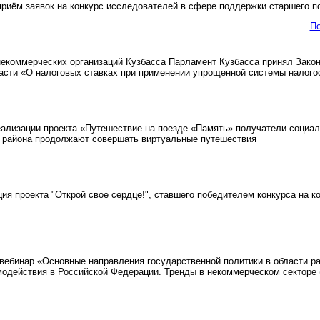
риём заявок на конкурс исследователей в сфере поддержки старшего п
П
коммерческих организаций Кузбасса Парламент Кузбасса принял Закон 
асти «О налоговых ставках при применении упрощенной системы налог
ализации проекта «Путешествие на поезде «Память» получатели социа
 района продолжают совершать виртуальные путешествия
я проекта "Открой свое сердце!", ставшего победителем конкурса на
вебинар «Основные направления государственной политики в области р
модействия в Российской Федерации. Тренды в некоммерческом секторе (