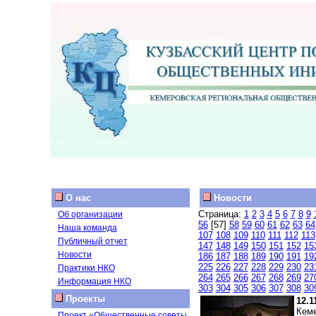
О нас
Новости
Страница:
1
2
3
4
5
6
7
8
9
Об организации
56
[57]
58
59
60
61
62
63
64
Наша команда
107
108
109
110
111
112
113
Публичный отчет
147
148
149
150
151
152
15
Новости
186
187
188
189
190
191
19
225
226
227
228
229
230
23
Практики НКО
264
265
266
267
268
269
27
Информация НКО
303
304
305
306
307
308
30
Проекты
12.1
Кеме
Проект «Общественные советы