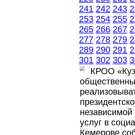
241
242
243
2
253
254
255
2
265
266
267
2
277
278
279
2
289
290
291
2
301
302
303
3
КРОО «Кузб
общественны
реализовыват
президентско
независимой 
услуг в соци
Кемерове соб