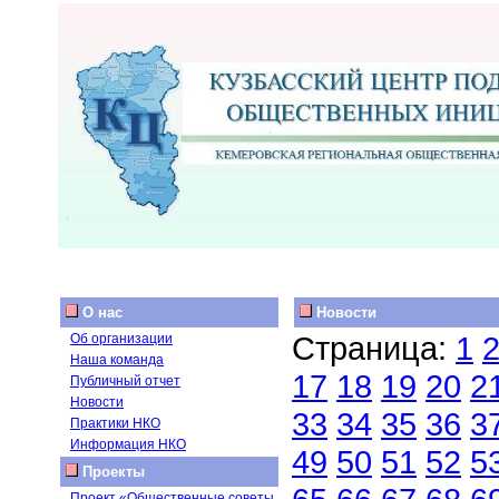
О нас
Новости
Страница:
1
Об организации
Наша команда
17
18
19
20
2
Публичный отчет
Новости
33
34
35
36
3
Практики НКО
Информация НКО
49
50
51
52
5
Проекты
Проект «Общественные советы