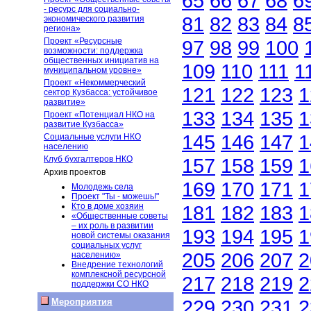
65
66
67
68
6
- ресурс для социально-
81
82
83
84
8
экономического развития
региона»
Проект «Ресурсные
97
98
99
100
возможности: поддержка
общественных инициатив на
109
110
111
1
муниципальном уровне»
Проект «Некоммерческий
121
122
123
1
сектор Кузбасса: устойчивое
развитие»
133
134
135
1
Проект «Потенциал НКО на
развитие Кузбасса»
145
146
147
1
Социальные услуги НКО
населению
Клуб бухгалтеров НКО
157
158
159
1
Архив проектов
169
170
171
1
Молодежь села
Проект "Ты - можешь!"
Кто в доме хозяин
181
182
183
1
«Общественные советы
– их роль в развитии
193
194
195
1
новой системы оказания
социальных услуг
205
206
207
2
населению»
Внедрение технологий
комплексной ресурсной
217
218
219
2
поддержки СО НКО
229
230
231
2
Мероприятия