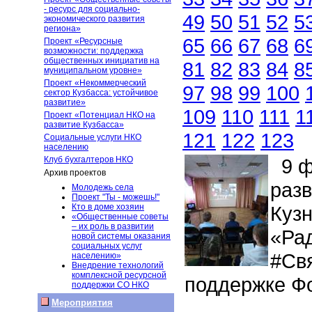
- ресурс для социально-
49
50
51
52
5
экономического развития
региона»
65
66
67
68
6
Проект «Ресурсные
возможности: поддержка
общественных инициатив на
81
82
83
84
8
муниципальном уровне»
Проект «Некоммерческий
97
98
99
100
сектор Кузбасса: устойчивое
развитие»
109
110
111
1
Проект «Потенциал НКО на
развитие Кузбасса»
121
122
123
Социальные услуги НКО
населению
Клуб бухгалтеров НКО
9 ф
Архив проектов
разв
Молодежь села
Проект "Ты - можешь!"
Кто в доме хозяин
Куз
«Общественные советы
– их роль в развитии
«Ра
новой системы оказания
социальных услуг
#Св
населению»
Внедрение технологий
комплексной ресурсной
поддержке Фо
поддержки СО НКО
Мероприятия