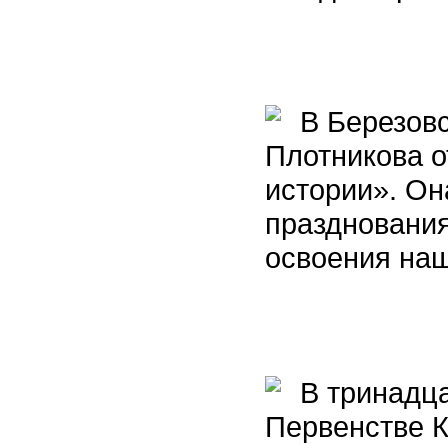
В Березовс
Плотникова о
истории». Он
празднования
освоения наш
В тринадца
Первенстве К