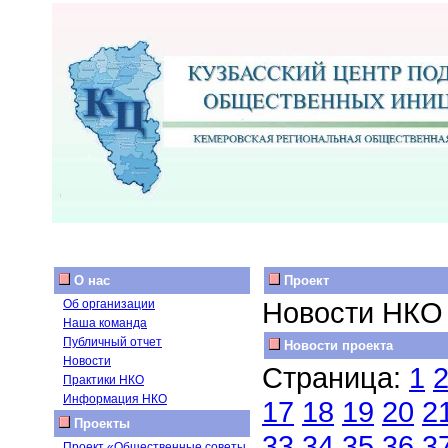
О нас
Проект
Новости НКО
Об организации
Наша команда
Публичный отчет
Новости проекта
Новости
Страница:
1
Практики НКО
Информация НКО
17
18
19
20
2
Проекты
33
34
35
36
3
Проект «Общественные советы