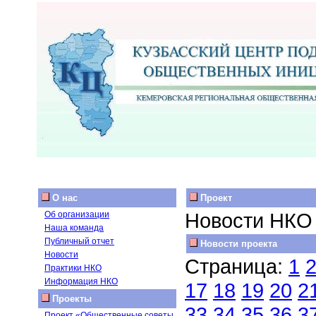
О нас
Проект
Новости НКО
Об организации
Наша команда
Публичный отчет
Новости проекта
Новости
Страница:
1
Практики НКО
Информация НКО
17
18
19
20
2
Проекты
33
34
35
36
3
Проект «Общественные советы