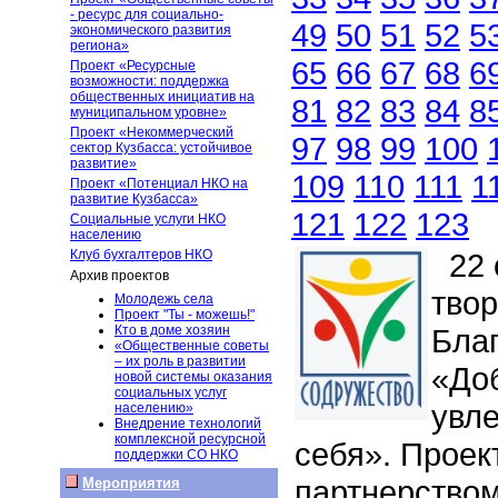
- ресурс для социально-
49
50
51
52
5
экономического развития
региона»
65
66
67
68
6
Проект «Ресурсные
возможности: поддержка
общественных инициатив на
81
82
83
84
8
муниципальном уровне»
Проект «Некоммерческий
97
98
99
100
сектор Кузбасса: устойчивое
развитие»
109
110
111
1
Проект «Потенциал НКО на
развитие Кузбасса»
121
122
123
Социальные услуги НКО
населению
Клуб бухгалтеров НКО
22 о
Архив проектов
твор
Молодежь села
Проект "Ты - можешь!"
Кто в доме хозяин
Бла
«Общественные советы
– их роль в развитии
«До
новой системы оказания
социальных услуг
увл
населению»
Внедрение технологий
комплексной ресурсной
себя». Прое
поддержки СО НКО
партнерством
Мероприятия