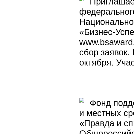
Приглашаем
федерального
Национально
«Бизнес-Успе
www.bsaward.
сбор заявок.
октября. Уча
Фонд подде
и местных с
«Правда и с
Общероссийс