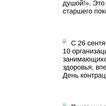
душой!». Эт
старшего пок
С 26 сентяб
10 организац
занимающихс
здоровья, в
День контрац