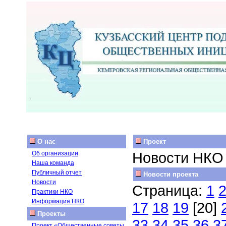
О нас
Проект
Новости НКО
Об организации
Наша команда
Публичный отчет
Новости проекта
Новости
Страница:
1
Практики НКО
Информация НКО
17
18
19
[20]
Проекты
33
34
35
36
3
Проект «Общественные советы