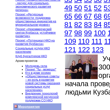
- ресурс для социально-
49
50
51
52
5
экономического развития
региона»
65
66
67
68
6
Проект «Ресурсные
возможности: поддержка
общественных инициатив на
81
82
83
84
8
муниципальном уровне»
Проект «Некоммерческий
97
98
99
100
сектор Кузбасса: устойчивое
развитие»
109
110
111
1
Проект «Потенциал НКО на
развитие Кузбасса»
121
122
123
Социальные услуги НКО
населению
Клуб бухгалтеров НКО
Уч
Архив проектов
300
Молодежь села
Проект "Ты - можешь!"
Кто в доме хозяин
орг
«Общественные советы
– их роль в развитии
начала прове
новой системы оказания
социальных услуг
людьми Кузба
населению»
Внедрение технологий
комплексной ресурсной
поддержки СО НКО
Мероприятия