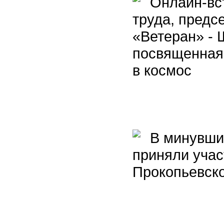
Онлайн-вст
труда, предс
«Ветеран» - 
посвященная 
в космос
В минувшие
приняли учас
Прокопьевско