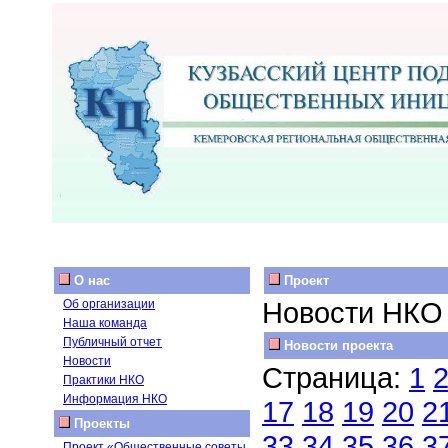
О нас
Проект
Новости НКО
Об организации
Наша команда
Публичный отчет
Новости проекта
Новости
Страница:
1
Практики НКО
Информация НКО
17
18
19
20
2
Проекты
33
34
35
36
3
Проект «Общественные советы