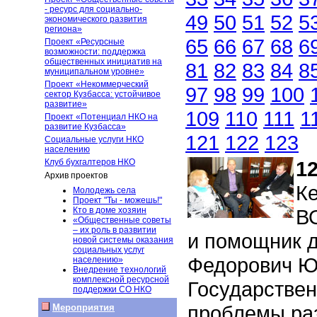
- ресурс для социально-
49
50
51
52
5
экономического развития
региона»
65
66
67
68
6
Проект «Ресурсные
возможности: поддержка
общественных инициатив на
81
82
83
84
8
муниципальном уровне»
Проект «Некоммерческий
97
98
99
100
сектор Кузбасса: устойчивое
развитие»
109
110
111
1
Проект «Потенциал НКО на
развитие Кузбасса»
121
122
123
Социальные услуги НКО
населению
Клуб бухгалтеров НКО
12
Архив проектов
К
Молодежь села
Проект "Ты - можешь!"
Кто в доме хозяин
В
«Общественные советы
– их роль в развитии
и помощник 
новой системы оказания
социальных услуг
Федорович Юр
населению»
Внедрение технологий
комплексной ресурсной
Государствен
поддержки СО НКО
проблемы раз
Мероприятия