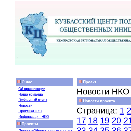
О нас
Проект
Новости НКО
Об организации
Наша команда
Публичный отчет
Новости проекта
Новости
Страница:
1
Практики НКО
Информация НКО
17
18
19
20
2
Проекты
33
34
35
36
3
Проект «Общественные советы