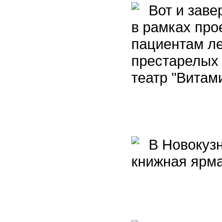
Вот и заве
в рамках про
пациентам л
престарелых 
театр "Витам
В Новокузн
книжная ярм