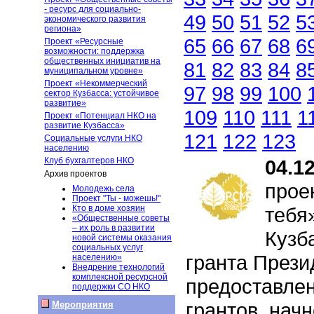
- ресурс для социально-
49
50
51
52
5
экономического развития
региона»
65
66
67
68
6
Проект «Ресурсные
возможности: поддержка
общественных инициатив на
81
82
83
84
8
муниципальном уровне»
Проект «Некоммерческий
97
98
99
100
сектор Кузбасса: устойчивое
развитие»
109
110
111
1
Проект «Потенциал НКО на
развитие Кузбасса»
121
122
123
Социальные услуги НКО
населению
Клуб бухгалтеров НКО
04.1
Архив проектов
прое
Молодежь села
Проект "Ты - можешь!"
Кто в доме хозяин
тебя
«Общественные советы
– их роль в развитии
Кузб
новой системы оказания
социальных услуг
гранта Прези
населению»
Внедрение технологий
комплексной ресурсной
предоставле
поддержки СО НКО
грантов, нач
Мероприятия