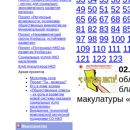
- ресурс для социально-
49
50
51
52
5
экономического развития
региона»
65
66
67
68
6
Проект «Ресурсные
возможности: поддержка
общественных инициатив на
81
82
83
84
8
муниципальном уровне»
Проект «Некоммерческий
97
98
99
100
сектор Кузбасса: устойчивое
развитие»
109
110
111
1
Проект «Потенциал НКО на
развитие Кузбасса»
121
122
123
Социальные услуги НКО
населению
Клуб бухгалтеров НКО
02
Архив проектов
об
Молодежь села
Проект "Ты - можешь!"
Кто в доме хозяин
бл
«Общественные советы
– их роль в развитии
макулатуры «
новой системы оказания
социальных услуг
населению»
Внедрение технологий
комплексной ресурсной
поддержки СО НКО
Мероприятия