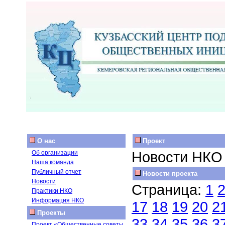
О нас
Проект
Новости НКО
Об организации
Наша команда
Публичный отчет
Новости проекта
Новости
Страница:
1
Практики НКО
Информация НКО
17
18
19
20
2
Проекты
33
34
35
36
3
Проект «Общественные советы