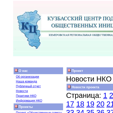
О нас
Проект
Новости НКО
Об организации
Наша команда
Публичный отчет
Новости проекта
Новости
Страница:
1
Практики НКО
Информация НКО
17
18
19
20
2
Проекты
33
34
35
36
3
Проект «Общественные советы