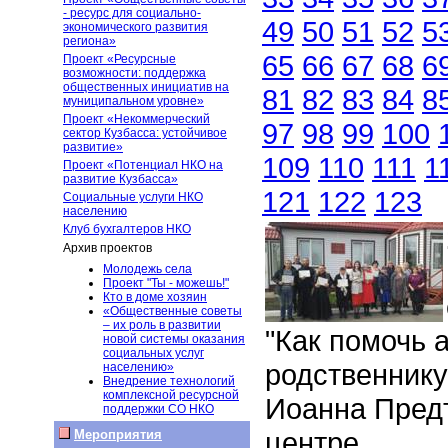
- ресурс для социально-
49
50
51
52
5
экономического развития
региона»
65
66
67
68
6
Проект «Ресурсные
возможности: поддержка
общественных инициатив на
81
82
83
84
8
муниципальном уровне»
Проект «Некоммерческий
97
98
99
100
сектор Кузбасса: устойчивое
развитие»
109
110
111
1
Проект «Потенциал НКО на
развитие Кузбасса»
121
122
123
Социальные услуги НКО
населению
Клуб бухгалтеров НКО
Архив проектов
Молодежь села
Проект "Ты - можешь!"
Кто в доме хозяин
«Общественные советы
– их роль в развитии
"Как помочь 
новой системы оказания
социальных услуг
родственнику
населению»
Внедрение технологий
комплексной ресурсной
Иоанна Предт
поддержки СО НКО
центре.
Мероприятия