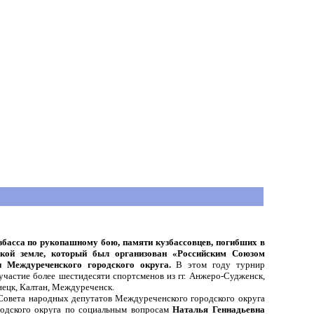
збасса по рукопашному бою, памяти кузбассовцев, погибших в
кой земле, который был организован «Российским Союзом
 Междуреченского городского округа.
В этом году турнир
участие более шестидесяти спортсменов из гг. Анжеро-Судженск,
узнецк, Калтан, Междуреченск.
Совета народных депутатов Междуреченского городского округа
родского округа по социальным вопросам
Наталья Геннадьевна