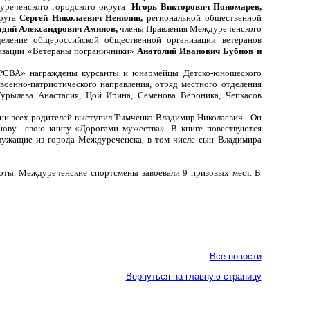
уреченского городского округа
Игорь Викторович Пономарев,
круга
Сергей Николаевич Ненилин,
региональной общественной
адий Александрович Аминов,
члены Правления Междуреченского
еление общероссийской общественной организации ветеранов
изации «Ветераны пограничники»
Анатолий Иванович Бубнов и
.
«РСВА» награждены курсанты и юнармейцы Детско-юношеского
военно-патриотического направления, отряд местного отделения
Гурылёва Анастасия, Цой Ирина, Семенова Вероника, Чепкасов
ени всех родителей выступил Тымченко Владимир Николаевич.
Он
нову
свою книгу «Дорогами мужества». В книге повествуются
служащие из города Междуреченска, в том числе сын Владимира
оты. Междуреченские спортсмены завоевали 9 призовых мест. В
Все новости
Вернуться на главную страницу