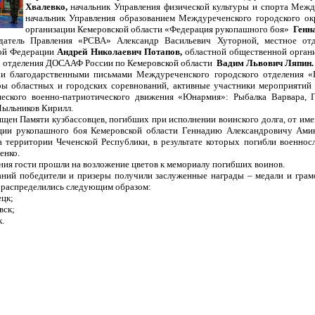
Хвалевко,
начальник Управления физической культуры и спорта Межд
начальник Управления образованием Междуреченского городского о
организации Кемеровской области «Федерация рукопашного боя»
Генн
датель Правления «РСВА» Александр Васильевич Хуторной, местное отд
ой Федерации
Андрей Николаевич Потапов,
областной общественной орган
о отделения ДОСААФ России по Кемеровской области
Вадим Львович Ляпин
 и благодарственными письмами Междуреченского городского отделения 
ры областных и городских соревнований, активные участники мероприятий 
шеского военно-патриотического движения «Юнармия»: Рыбалка Варвара, 
Мыльников Кирилл.
ящен Памяти кузбассовцев, погибших при исполнении воинского долга, от им
ции рукопашного боя Кемеровской области Геннадию Александровичу Ами
а территории Чеченской Республики, в результате которых погибли военно
енко.
ия гости прошли на возложение цветов к мемориалу погибших воинов.
аний победители и призеры получили заслуженные награды – медали и грам
 распределились следующим образом:
ецк;
евск;
к.