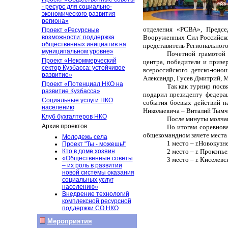
- ресурс для социально-
экономического развития
региона»
отделения «РСВА», Предсе
Проект «Ресурсные
Вооруженных Сил Российск
возможности: поддержка
общественных инициатив на
представитель Региональног
муниципальном уровне»
Почетной грамотой
Проект «Некоммерческий
центра, победители и призе
сектор Кузбасса: устойчивое
всероссийского детско-юно
развитие»
Александр, Гусев Дмитрий, 
Проект «Потенциал НКО на
Так как турнир посв
развитие Кузбасса»
подарил президенту федера
Социальные услуги НКО
события боевых действий н
населению
Николаевича – Виталий Тымч
Клуб бухгалтеров НКО
После минуты молчан
Архив проектов
По итогам соревнов
общекомандном зачете места
Молодежь села
1 место – г.Новокузн
Проект "Ты - можешь!"
2 место – г. Прокопь
Кто в доме хозяин
«Общественные советы
3 место – г. Киселевс
– их роль в развитии
новой системы оказания
социальных услуг
населению»
Внедрение технологий
комплексной ресурсной
поддержки СО НКО
Мероприятия