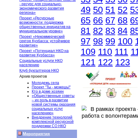
- ресурс для социально-
49
50
51
52
5
экономического развития
региона»
65
66
67
68
6
Проект «Ресурсные
возможности: поддержка
общественных инициатив на
81
82
83
84
8
муниципальном уровне»
Проект «Некоммерческий
97
98
99
100
сектор Кузбасса: устойчивое
развитие»
109
110
111
1
Проект «Потенциал НКО на
развитие Кузбасса»
121
122
123
Социальные услуги НКО
населению
Клуб бухгалтеров НКО
Архив проектов
Молодежь села
Проект "Ты - можешь!"
Кто в доме хозяин
«Общественные советы
– их роль в развитии
новой системы оказания
В рамках проекта 
социальных услуг
населению»
работа с волонтерам
Внедрение технологий
комплексной ресурсной
поддержки СО НКО
Мероприятия