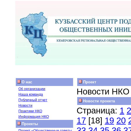
О нас
Проект
Новости НКО
Об организации
Наша команда
Публичный отчет
Новости проекта
Новости
Страница:
1
Практики НКО
Информация НКО
17
[18]
19
20
Проекты
33
34
35
36
3
Проект «Общественные советы