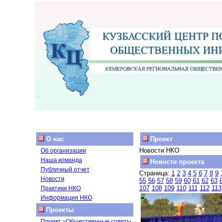
О нас
Проект
Новости НКО
Об организации
Наша команда
Новости проекта
Публичный отчет
Страница:
1
2
3
4
5
6
7
8
9
Новости
55
56
57
58
59
60
61
62
63
107
108
109
110
111
112
113
Практики НКО
Информация НКО
Проекты
Проект «Общественные советы