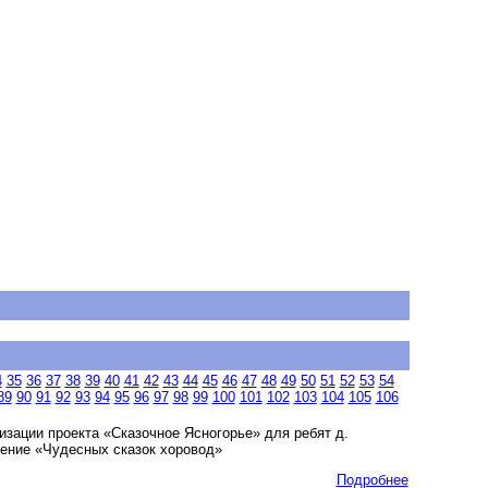
4
35
36
37
38
39
40
41
42
43
44
45
46
47
48
49
50
51
52
53
54
89
90
91
92
93
94
95
96
97
98
99
100
101
102
103
104
105
106
зации проекта «Сказочное Ясногорье» для ребят д.
ение «Чудесных сказок хоровод»
Подробнее