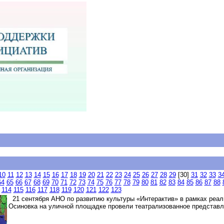
10
11
12
13
14
15
16
17
18
19
20
21
22
23
24
25
26
27
28
29
[30]
31
32
33
3
64
65
66
67
68
69
70
71
72
73
74
75
76
77
78
79
80
81
82
83
84
85
86
87
88
114
115
116
117
118
119
120
121
122
123
21 сентября АНО по развитию культуры «Интерактив» в рамках реали
Осиновка на уличной площадке провели театрализованное представл