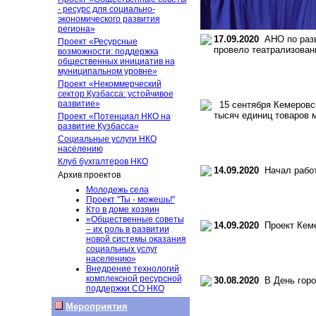
- ресурс для социально-
экономического развития
региона»
17.09.2020
АНО по разви
Проект «Ресурсные
провело театрализован
возможности: поддержка
общественных инициатив на
муниципальном уровне»
Проект «Некоммерческий
сектор Кузбасса: устойчивое
развитие»
15 сентября Кемеровск
тысяч единиц товаров 
Проект «Потенциал НКО на
развитие Кузбасса»
Социальные услуги НКО
населению
Клуб бухгалтеров НКО
14.09.2020
Начал работ
Архив проектов
Молодежь села
Проект "Ты - можешь!"
Кто в доме хозяин
«Общественные советы
14.09.2020
Проект Кеме
– их роль в развитии
новой системы оказания
социальных услуг
населению»
Внедрение технологий
комплексной ресурсной
30.08.2020
В День горо
поддержки СО НКО
Мероприятия