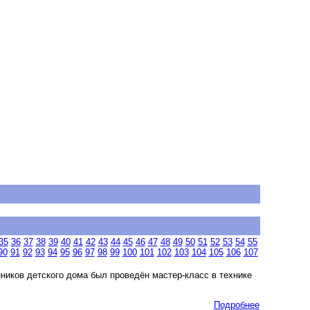
35
36
37
38
39
40
41
42
43
44
45
46
47
48
49
50
51
52
53
54
55
90
91
92
93
94
95
96
97
98
99
100
101
102
103
104
105
106
107
иков детского дома был проведён мастер-класс в технике
Подробнее