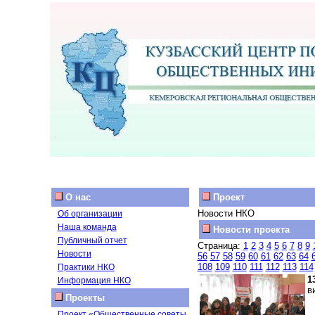
О нас
Проект
Новости НКО
Об организации
Наша команда
Новости проекта
Публичный отчет
Страница:
1
2
3
4
5
6
7
8
9
Новости
56
57
58
59
60
61
62
63
64
108
109
110
111
112
113
114
Практики НКО
1
Информация НКО
в
Проекты
Проект «Общественные советы