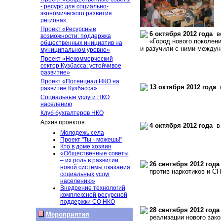
- ресурс для социально-
экономического развития
региона»
Проект «Ресурсные
6 октября 2012 года
во
возможности: поддержка
«Город нового поколени
общественных инициатив на
и разучили с ними междун
муниципальном уровне»
Проект «Некоммерческий
сектор Кузбасса: устойчивое
развитие»
Проект «Потенциал НКО на
13 октября 2012 года
в
развитие Кузбасса»
Социальные услуги НКО
населению
Клуб бухгалтеров НКО
Архив проектов
4 октября 2012 года
в 
Молодежь села
Проект "Ты - можешь!"
Кто в доме хозяин
«Общественные советы
– их роль в развитии
26 сентября 2012 года
новой системы оказания
против наркотиков и СП
социальных услуг
населению»
Внедрение технологий
комплексной ресурсной
поддержки СО НКО
28 сентября 2012 года
Мероприятия
реализации нового зако