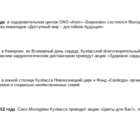
ода
в оздоровительном центре ОАО «Азот» «Березово» состоялся Молод
ва инвалидов «Доступный мир – достойное будущее».
в Кемерове, во Всемирный день сердца, Кузбасский благотворительны
овским кардиологическим диспансером проведут акцию «Здоровое сердц
в южной столице Кузбасса Новокузнецкий цирк и Фонд «Свобода» орган
домов и социально необеспеченных семей.
012 года
Союз Молодёжи Кузбасса проводит акцию «Цветы для Вас!», 