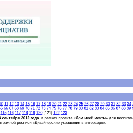
10
11
12
13
14
15
16
17
18
19
20
21
22
23
24
25
26
27
28
29
30
31
32
33
34
65
66
67
68
69
70
71
72
73
74
75
76
77
78
79
80
81
82
83
84
85
86
87
88
89
115
116
117
118
119
120
[121]
122
123
3 сентября 2012 года
в рамках проекта «Дом моей мечты» для воспитанн
итражной росписи «Дизайнерские украшения в интерьере».