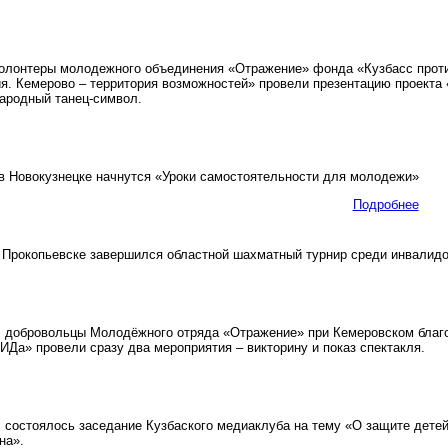
лонтеры молодежного объединения «Отражение» фонда «Кузбасс проти
я. Кемерово – территория возможностей» провели презентацию проекта «
ародный танец-символ.
 Новокузнецке начнутся «Уроки самостоятельности для молодежи»
Подробнее
Прокопьевске завершился областной шахматный турнир среди инвалидо
добровольцы Молодёжного отряда «Отражение» при Кемеровском благо
ИДа» провели сразу два мероприятия – викторину и показ спектакля.
состоялось заседание Кузбаского медиаклуба на тему «О защите дете
на».