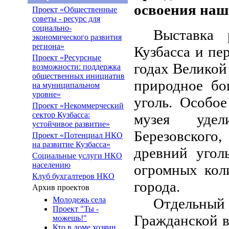
освоения наш
Проект «Общественные
советы - ресурс для
социально-
Выставка 
экономического развития
региона»
Кузбасса и пе
Проект «Ресурсные
годах Великой
возможности: поддержка
общественных инициатив
природное бо
на муниципальном
уровне»
уголь. Особо
Проект «Некоммерческий
сектор Кузбасса:
музея удел
устойчивое развитие»
Березовского
Проект «Потенциал НКО
на развитие Кузбасса»
древний угол
Социальные услуги НКО
населению
огромных кол
Клуб бухгалтеров НКО
города.
Архив проектов
Молодежь села
Отдельный
Проект "Ты -
Гражданской в
можешь!"
Кто в доме хозяин