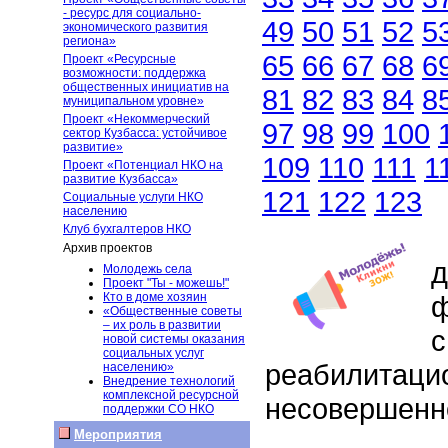
- ресурс для социально-
49
50
51
52
5
экономического развития
региона»
65
66
67
68
6
Проект «Ресурсные
возможности: поддержка
общественных инициатив на
81
82
83
84
8
муниципальном уровне»
Проект «Некоммерческий
97
98
99
100
сектор Кузбасса: устойчивое
развитие»
109
110
111
1
Проект «Потенциал НКО на
развитие Кузбасса»
121
122
123
Социальные услуги НКО
населению
Клуб бухгалтеров НКО
1
Архив проектов
д
Молодежь села
Проект "Ты - можешь!"
Кто в доме хозяин
ф
«Общественные советы
– их роль в развитии
с
новой системы оказания
социальных услуг
реабилитаци
населению»
Внедрение технологий
комплексной ресурсной
несовершенн
поддержки СО НКО
Мероприятия