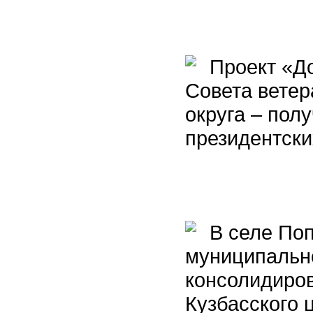
Проект «До
Совета ветер
округа – пол
президентски
В селе Поп
муниципально
консолидиро
Кузбасского 