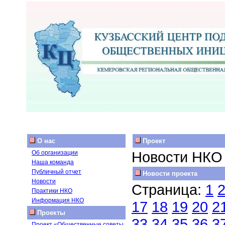
О нас
Проект
Новости НКО
Об организации
Наша команда
Публичный отчет
Новости проекта
Новости
Страница:
1
Практики НКО
Информация НКО
17
18
19
20
2
Проекты
33
34
35
36
3
Проект «Общественные советы