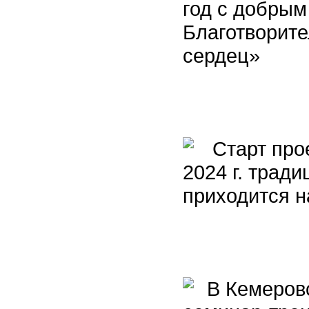
год с добрым
Благотворит
сердец»
Старт проек
2024 г. тради
приходится н
В Кемеровс