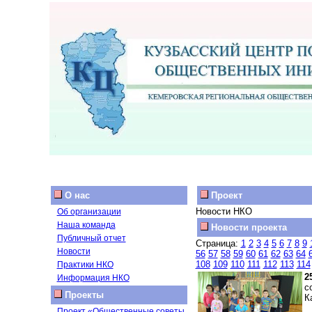
О нас
Проект
Новости НКО
Об организации
Наша команда
Новости проекта
Публичный отчет
Страница:
1
2
3
4
5
6
7
8
9
Новости
56
57
58
59
60
61
62
63
64
108
109
110
111
112
113
114
Практики НКО
2
Информация НКО
с
Проекты
К
Проект «Общественные советы