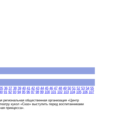
35
36
37
38
39
40
41
42
43
44
45
46
47
48
49
50
51
52
53
54
55
90
91
92
93
94
95
96
97
98
99
100
101
102
103
104
105
106
107
я региональная общественная организация «Центр
театру кукол «Сказ» выступить перед воспитанниками
ная принцесса».