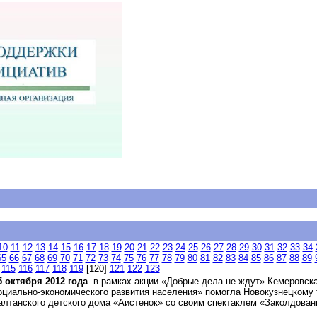
10
11
12
13
14
15
16
17
18
19
20
21
22
23
24
25
26
27
28
29
30
31
32
33
34
65
66
67
68
69
70
71
72
73
74
75
76
77
78
79
80
81
82
83
84
85
86
87
88
89
115
116
117
118
119
[120]
121
122
123
5 октября 2012 года
в рамках акции «Добрые дела не ждут» Кемеровска
оциально-экономического развития населения» помогла Новокузнецкому 
алтанского детского дома «Аистенок» со своим спектаклем «Заколдован