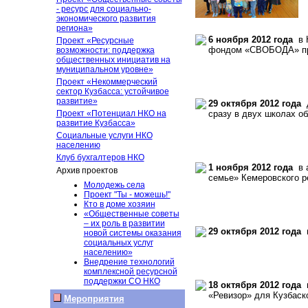
- ресурс для социально-
экономического развития
региона»
6 ноября 2012 года
в Н
Проект «Ресурсные
фондом «СВОБОДА» при
возможности: поддержка
общественных инициатив на
муниципальном уровне»
Проект «Некоммерческий
сектор Кузбасса: устойчивое
развитие»
29 октября 2012 года
д
Проект «Потенциал НКО на
сразу в двух школах об
развитие Кузбасса»
Социальные услуги НКО
населению
Клуб бухгалтеров НКО
1 ноября 2012 года
в а
Архив проектов
семье» Кемеровского р
Молодежь села
Проект "Ты - можешь!"
Кто в доме хозяин
«Общественные советы
– их роль в развитии
29 октября 2012 года
в
новой системы оказания
социальных услуг
населению»
Внедрение технологий
комплексной ресурсной
поддержки СО НКО
18 октября 2012 года
в
«Ревизор» для Кузбаск
Мероприятия