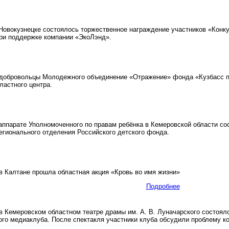
овокузнецке состоялось торжественное награждение участников «Конку
 поддержке компании «ЭкоЛэнд».
обровольцы Молодежного объединение «Отражение» фонда «Кузбасс пр
ластного центра.
ппарате Уполномоченного по правам ребёнка в Кемеровской области со
егионального отделения Российского детского фонда.
 Калтане прошла областная акция «Кровь во имя жизни»
Подробнее
 Кемеровском областном театре драмы им. А. В. Луначарского состоял
ого медиаклуба. После спектакля участники клуба обсудили проблему ко