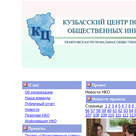
О нас
Проект
Новости НКО
Об организации
Наша команда
Новости проекта
Публичный отчет
Страница:
1
2
3
4
5
6
7
8
9
Новости
56
57
58
59
60
61
62
63
64
107
108
109
110
111
112
113
Практики НКО
Информация НКО
Проекты
Проект «Общественные советы