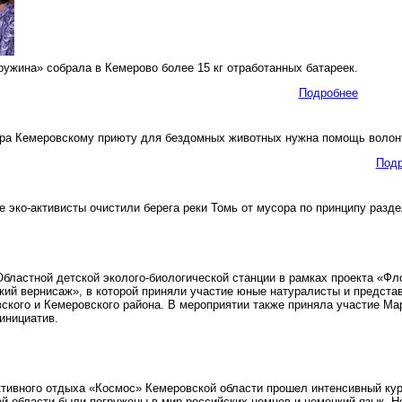
жина» собрала в Кемерово более 15 кг отработанных батареек.
Подробнее
а Кемеровскому приюту для бездомных животных нужна помощь волон
Подр
эко-активисты очистили берега реки Томь от мусора по принципу разде
 Областной детской эколого-биологической станции в рамках проекта «Ф
ий вернисаж», в которой приняли участие юные натуралисты и представ
кого и Кемеровского района. В мероприятии также приняла участие Ма
инициатив.
ивного отдыха «Космос» Кемеровской области прошел интенсивный курс
ей области были погружены в мир российских немцев и немецкий язык. 