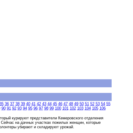
35
36
37
38
39
40
41
42
43
44
45
46
47
48
49
50
51
52
53
54
55
9
90
91
92
93
94
95
96
97
98
99
100
101
102
103
104
105
106
торый курируют представители Кемеровского отделения
 Сейчас на дачных участках пожилых женщин, которые
олонтеры убирают и складируют урожай.