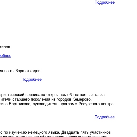
Подробнее
теров.
обнее
льного сбора отходов.
Подробнее
лористический вернисаж» открылась областная выставка
ители старшего поколения из городов Кемерово,
рина Бортникова, руководитель программ Ресурсного центра
Подробнее
 по изучению немецкого языка. Двадцать пять участников
Немецкое молодежное объединение впервые организовало