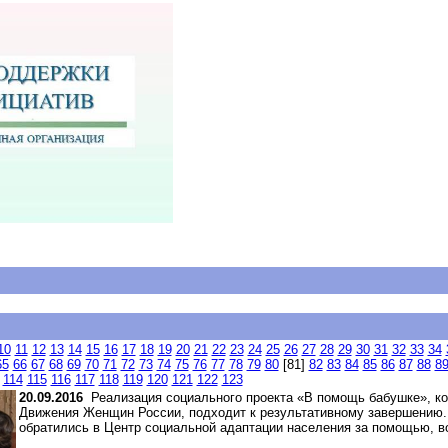
10
11
12
13
14
15
16
17
18
19
20
21
22
23
24
25
26
27
28
29
30
31
32
33
34
65
66
67
68
69
70
71
72
73
74
75
76
77
78
79
80
[81]
82
83
84
85
86
87
88
8
114
115
116
117
118
119
120
121
122
123
20.09.2016
Реализация социального проекта «В помощь бабушке», ко
Движения Женщин России, подходит к результативному завершению.
обратились в Центр социальной адаптации населения за помощью, в