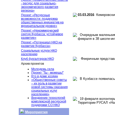
- ресурс для социально-
экономического развития
региона»
03.03.2016
Кемеровские
Проект «Ресурсные
возможности: поддержка
общественных инициатив на
муниципальном уровне»
Проект «Некоммерческий
сектор Кузбасса: устойчивое
Очередным маленьким 
развитие»
февраля в 38 школе-инт
Проект «Потенциал НКО на
развитие Кузбасса»
Социальные услуги НКО
населению
Фееричным представлен
Клуб бухгалтеров НКО
Архив проектов
Молодежь села
Проект "Ты - можешь!"
Кто в доме хозяин
В Кузбассе появилась 
«Общественные советы
– их роль в развитии
новой системы оказания
социальных услуг
населению»
Внедрение технологий
19 февраля волонтеры 
комплексной ресурсной
Территории РУСАЛ «На 
поддержки СО НКО
Мероприятия