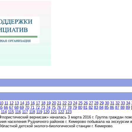
10
11
12
13
14
15
16
17
18
19
20
21
22
23
24
25
26
27
28
29
30
31
32
33
34
65
66
67
68
69
70
71
72
73
74
75
76
77
78
79
80
81
82
83
84
85
86
87
88
89
[
114
115
116
117
118
119
120
121
122
123
лористический вернисаж» началась 3 марта 2016 г. Группа граждан пож
ия населения Рудничного районов г. Кемерово побывала на экскурсии в
бластной детской эколого-биологической станции г. Кемерово.