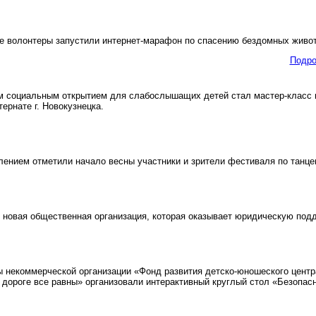
 волонтеры запустили интернет-марафон по спасению бездомных живо
Подро
социальным открытием для слабослышащих детей стал мастер-класс по
ернате г. Новокузнецка.
ием отметили начало весны участники и зрители фестиваля по танцев
новая общественная организация, которая оказывает юридическую под
некоммерческой организации «Фонд развития детско-юношеского центра 
дороге все равны» организовали интерактивный круглый стол «Безопасн