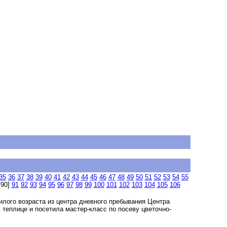
35
36
37
38
39
40
41
42
43
44
45
46
47
48
49
50
51
52
53
54
55
90]
91
92
93
94
95
96
97
98
99
100
101
102
103
104
105
106
илого возраста из центра дневного пребывания Центра
 теплице и посетила мастер-класс по посеву цветочно-