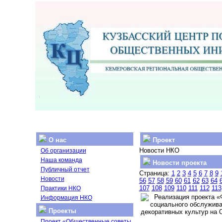
О нас
Проект
Новости НКО
Об организации
Наша команда
Новости проекта
Публичный отчет
Страница:
1
2
3
4
5
6
7
8
9
Новости
56
57
58
59
60
61
62
63
64
107
108
109
110
111
112
113
Практики НКО
Реализация проекта «Ф
Информация НКО
социального обслуживан
Проекты
декоративных культур на О
Проект «Общественные советы