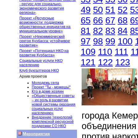
- ресурс для социально-
49
50
51
52
5
экономического развития
региона»
65
66
67
68
6
Проект «Ресурсные
возможности: поддержка
общественных инициатив на
81
82
83
84
8
муниципальном уровне»
Проект «Некоммерческий
97
98
99
100
сектор Кузбасса: устойчивое
развитие»
109
110
111
1
Проект «Потенциал НКО на
развитие Кузбасса»
121
122
123
Социальные услуги НКО
населению
Клуб бухгалтеров НКО
Архив проектов
Молодежь села
Проект "Ты - можешь!"
Кто в доме хозяин
«Общественные советы
– их роль в развитии
новой системы оказания
социальных услуг
города Кемер
населению»
Внедрение технологий
комплексной ресурсной
объединения
поддержки СО НКО
против нарк
Мероприятия