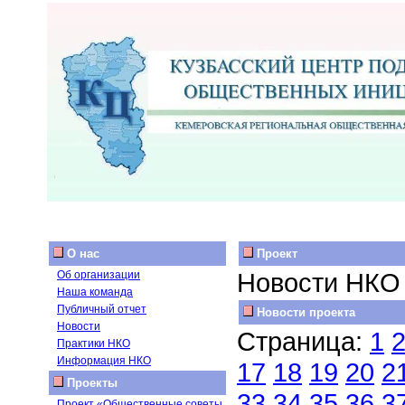
О нас
Проект
Новости НКО
Об организации
Наша команда
Публичный отчет
Новости проекта
Новости
Страница:
1
Практики НКО
Информация НКО
17
18
19
20
2
Проекты
33
34
35
36
3
Проект «Общественные советы