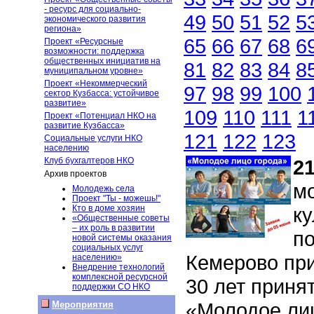
- ресурс для социально-
49
50
51
52
5
экономического развития
региона»
65
66
67
68
6
Проект «Ресурсные
возможности: поддержка
общественных инициатив на
81
82
83
84
8
муниципальном уровне»
Проект «Некоммерческий
97
98
99
100
сектор Кузбасса: устойчивое
развитие»
109
110
111
1
Проект «Потенциал НКО на
развитие Кузбасса»
121
122
123
Социальные услуги НКО
населению
Клуб бухгалтеров НКО
21
Архив проектов
м
Молодежь села
Проект "Ты - можешь!"
Кто в доме хозяин
ку
«Общественные советы
– их роль в развитии
п
новой системы оказания
социальных услуг
Кемерово при
населению»
Внедрение технологий
комплексной ресурсной
30 лет принят
поддержки СО НКО
«Молодое ли
Мероприятия