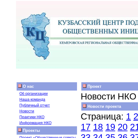
О нас
Проект
Новости НКО
Об организации
Наша команда
Публичный отчет
Новости проекта
Новости
Страница:
1
Практики НКО
Информация НКО
17
18
19
20
2
Проекты
33
34
35
36
3
Проект «Общественные советы